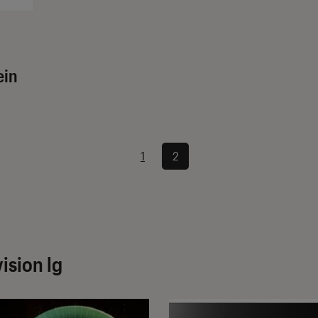
ein
1
2
ision lg