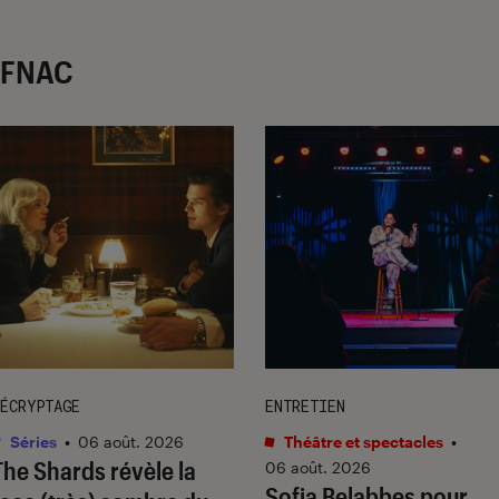
r FNAC
ÉCRYPTAGE
ENTRETIEN
Séries
•
06 août. 2026
Théâtre et spectacles
•
The Shards
révèle la
06 août. 2026
Sofia Belabbes pour