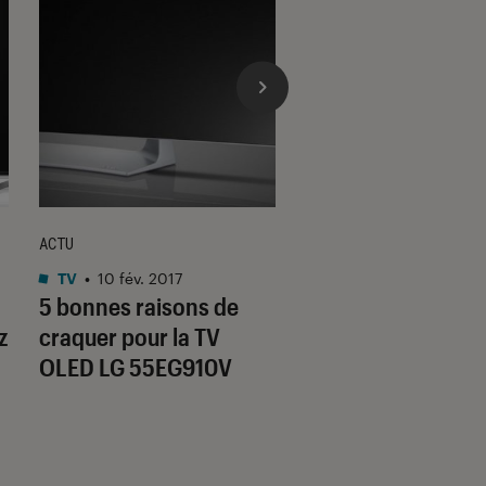
ACTU
DÉCRYPTAGE
TV
•
10 fév. 2017
TV
•
14 déc. 2018
5 bonnes raisons de
L’intelligence artif
z
craquer pour la TV
des TV LG ThinQ I
OLED LG 55EG910V
s’enrichit de Goog
Assistant