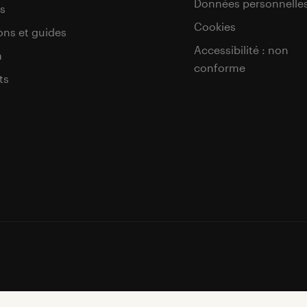
Données personnelle
s
Cookies
ons et guides
Accessibilité : non
a
conforme
ts