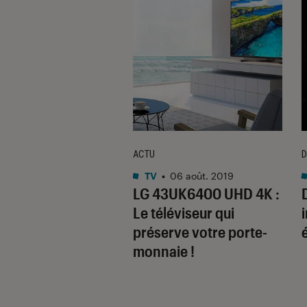
ACTU
D
15 juil. 2014
TV
•
06 août. 2019
LN540B, le
LG 43UK6400 UHD 4K :
rt qualité prix
Le téléviseur qui
 tout
préserve votre porte-
monnaie !