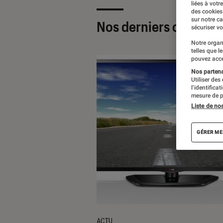
liées à votr
des cookies
sur notre c
Nos derniers contenu
sécuriser vo
Notre organ
telles que l
pouvez acce
Nos partenai
Utiliser des
l’identifica
mesure de p
Liste de no
GÉRER ME
ACTU