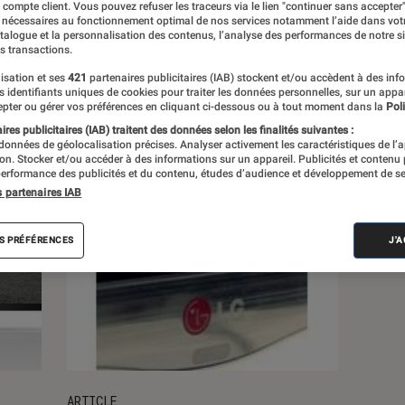
e compte client. Vous pouvez refuser les traceurs via le lien "continuer sans accepter"
 nécessaires au fonctionnement optimal de nos services notamment l’aide dans vot
atalogue et la personnalisation des contenus, l’analyse des performances de notre si
s
s transactions.
isation et ses
421
partenaires publicitaires (IAB) stockent et/ou accèdent à des inf
es identifiants uniques de cookies pour traiter les données personnelles, sur un appa
pter ou gérer vos préférences en cliquant ci-dessous ou à tout moment dans la
Poli
res publicitaires (IAB) traitent des données selon les finalités suivantes :
 données de géolocalisation précises. Analyser activement les caractéristiques de l’
tion. Stocker et/ou accéder à des informations sur un appareil. Publicités et contenu
erformance des publicités et du contenu, études d’audience et développement de se
s partenaires IAB
S PRÉFÉRENCES
J'
ARTICLE