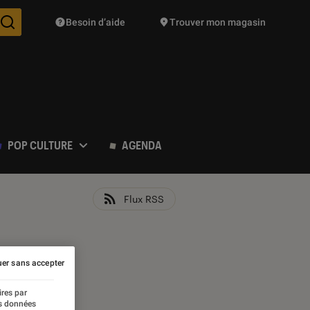
Besoin d’aide
Trouver mon magasin
Des suggestions de produits vont vous être proposées pendant vo
POP CULTURE
AGENDA
Flux RSS
er sans accepter
ires par
es données