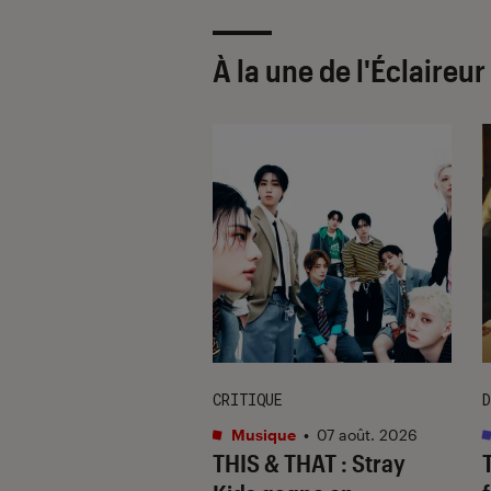
À la une de
l'Éclaireu
CRITIQUE
D
s
•
07 août. 2026
Musique
•
07 août. 2026
 Gervais, le sale
THIS & THAT
: Stray