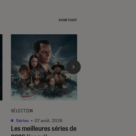
VOIR TOUT
l'Éclaireur fnac">
SÉLECTION
SÉLECTION
Séries
•
07 août. 2026
Livres / BD
•
07 août.
Les meilleures séries de
Quiz romance de l’