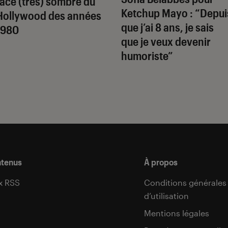
face (très) sombre du
Ketchup Mayo
: “Depui
Hollywood des années
que j’ai 8 ans, je sais
1980
que je veux devenir
humoriste”
ntenus
À propos
x RSS
Conditions générales
d’utilisation
s
Mentions légales