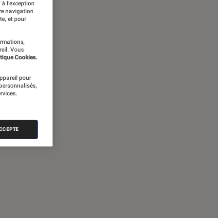
 à l’exception
re navigation
te, et pour
ormations,
reil. Vous
tique Cookies.
appareil pour
 personnalisés,
rvices.
ACCEPTE