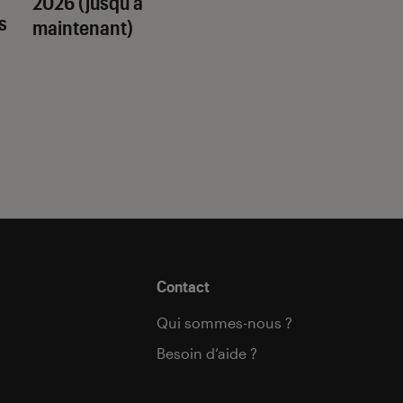
2026 (jusqu’à
quel trope amour
s
maintenant)
est fait pour vous 
Contact
Qui sommes-nous ?
Besoin d’aide ?