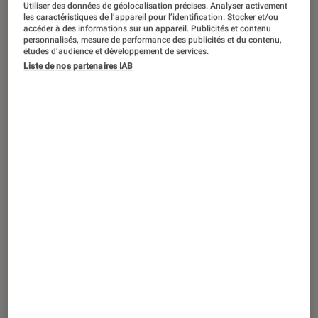
LG annonce sa nouvelle gamme de
Utiliser des données de géolocalisation précises. Analyser activement
les caractéristiques de l’appareil pour l’identification. Stocker et/ou
télévisions OLED déclinée en 4
accéder à des informations sur un appareil. Publicités et contenu
personnalisés, mesure de performance des publicités et du contenu,
nouvelles séries. Au programme : du
études d’audience et développement de services.
HDR, de la 3D, de l’incurvé et de la
Liste de nos partenaires IAB
4K… On vous en dit plus dans cet
article !
Introduction
Les 4 nouvelles séries de la gamme
OLED LG
sont les suivantes :
– La
B6
OLED
4K
– La
C6
OLED 4K HDR Curve 3D
(série qui
succède au
LG EG960
)
– La
E6
OLED 4K HDR
– La
G6
Signature OLED 4K HDR