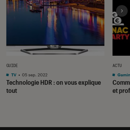
GUIDE
ACTU
TV
•
05 sep. 2022
Gami
Technologie HDR : on vous explique
Commen
tout
et pro