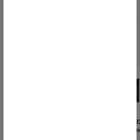
Pour aller plus loin
Actus télévision
Championnat d'europe de football
Sélection de produits
TV LG 55B6V OLED UHD
TV LG 55EG9
4K
UHD 4K 3D In