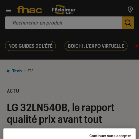
Trouv
De
NOS GUIDES DE L'ÉTÉ
BOICHI : L'EXPO VIRTUELLE
Tech
TV
ACTU
LG 32LN540B, le rapport
qualité prix avant tout
15 juillet 2014
・
Par
Patrick
Continuer sans accepter