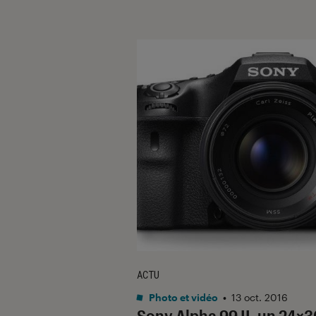
ACTU
Photo et vidéo
•
13 oct. 2016
Sony Alpha 99 II, un 24×3