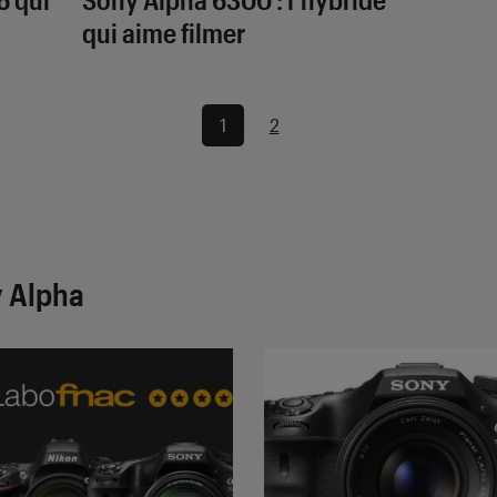
qui aime filmer
1
2
y Alpha