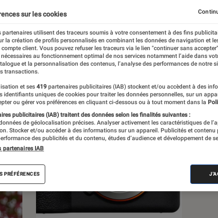
Continu
rences sur les cookies
s
 partenaires utilisent des traceurs soumis à votre consentement à des fins publicita
r la création de profils personnalisés en combinant les données de navigation et l
e compte client. Vous pouvez refuser les traceurs via le lien "continuer sans accepter"
 guides
Tests
 nécessaires au fonctionnement optimal de nos services notamment l’aide dans vot
atalogue et la personnalisation des contenus, l’analyse des performances de notre si
s transactions.
isation et ses
419
partenaires publicitaires (IAB) stockent et/ou accèdent à des inf
es identifiants uniques de cookies pour traiter les données personnelles, sur un appa
pter ou gérer vos préférences en cliquant ci-dessous ou à tout moment dans la
Poli
res publicitaires (IAB) traitent des données selon les finalités suivantes :
 données de géolocalisation précises. Analyser activement les caractéristiques de l’
tion. Stocker et/ou accéder à des informations sur un appareil. Publicités et contenu
erformance des publicités et du contenu, études d’audience et développement de se
s partenaires IAB
S PRÉFÉRENCES
J'