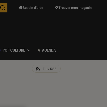
Besoin d’aide
Trouver mon magasin
Des suggestions de produits vont vous être proposées pendant vo
POP CULTURE
AGENDA
Flux RSS