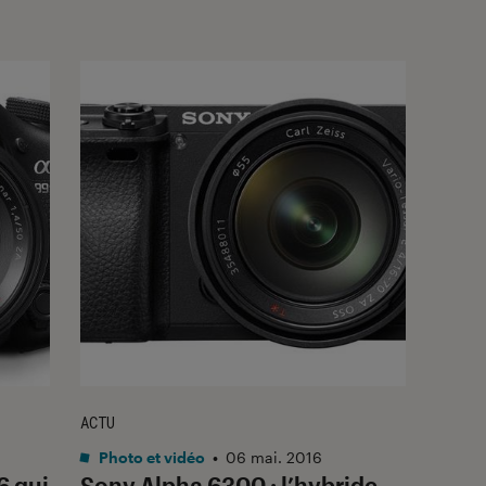
ACTU
Photo et vidéo
•
06 mai. 2016
6 qui
Sony Alpha 6300 : l’hybride