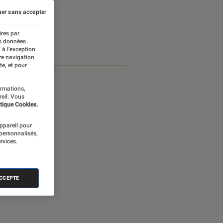
er sans accepter
ires par
es données
 à l’exception
re navigation
te, et pour
ormations,
reil. Vous
tique Cookies.
appareil pour
 personnalisés,
rvices.
ACCEPTE