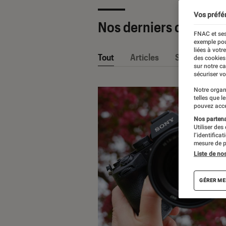
Vos préfé
Nos derniers contenu
FNAC et ses
exemple pou
liées à votr
Tout
Articles
Sélections et
des cookies
sur notre c
sécuriser vo
Notre organ
telles que l
pouvez acce
Nos partenai
Utiliser des
l’identifica
mesure de p
Liste de no
GÉRER ME