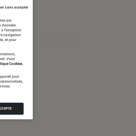
er sans accepter
ires par
es données
 à l’exception
re navigation
te, et pour
ormations,
reil. Vous
tique Cookies.
appareil pour
 personnalisés,
rvices.
ACCEPTE