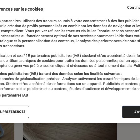
Continu
rences sur les cookies
s
 partenaires utilisent des traceurs soumis à votre consentement à des fins publicita
r la création de profils personnalisés en combinant les données de navigation et l
e compte client. Vous pouvez refuser les traceurs via le lien "continuer sans accepter"
 guides
Tests
 nécessaires au fonctionnement optimal de nos services notamment l’aide dans vot
atalogue et la personnalisation des contenus, l’analyse des performances de notre si
s transactions.
isation et ses
419
partenaires publicitaires (IAB) stockent et/ou accèdent à des inf
es identifiants uniques de cookies pour traiter les données personnelles, sur un appa
pter ou gérer vos préférences en cliquant ci-dessous ou à tout moment dans la
Poli
res publicitaires (IAB) traitent des données selon les finalités suivantes :
 données de géolocalisation précises. Analyser activement les caractéristiques de l’
tion. Stocker et/ou accéder à des informations sur un appareil. Publicités et contenu
erformance des publicités et du contenu, études d’audience et développement de se
s partenaires IAB
S PRÉFÉRENCES
J'