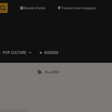
Besoin d’aide
Trouver mon magasin
Des suggestions de produits vont vous être proposées pendant vo
POP CULTURE
AGENDA
Flux RSS