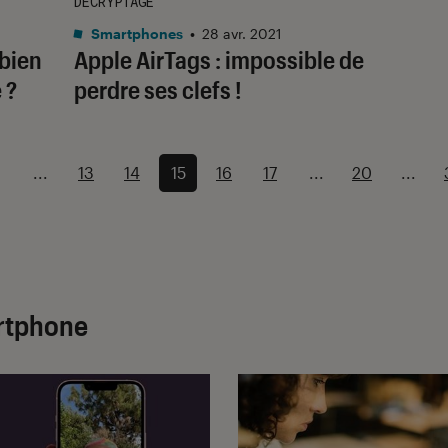
DÉCRYPTAGE
Smartphones
•
28 avr. 2021
bien
Apple AirTags : impossible de
 ?
perdre ses clefs !
...
13
14
15
16
17
...
20
...
artphone