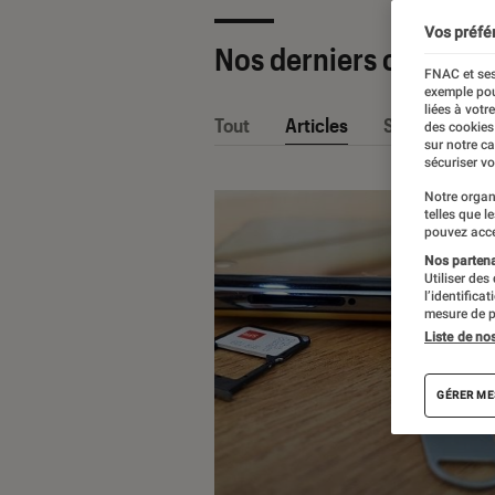
Vos préfé
Nos derniers contenu
FNAC et ses
exemple pou
liées à votr
Tout
Articles
Sélections et
des cookies
sur notre c
sécuriser vo
Notre organ
telles que l
pouvez acce
Nos partenai
Utiliser des
l’identifica
mesure de p
Liste de no
GÉRER ME