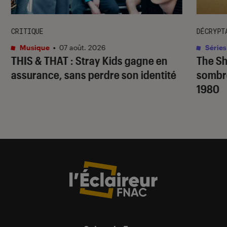
CRITIQUE
DÉCRYPT
Musique
•
07 août. 2026
Séries
THIS & THAT
: Stray Kids gagne en
The S
assurance, sans perdre son identité
sombr
1980