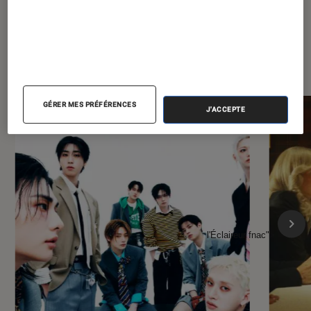
À la une de
VOIR TOUT
l'Éclaireur FNAC
GÉRER MES PRÉFÉRENCES
J'ACCEPTE
l'Éclaireur fnac">