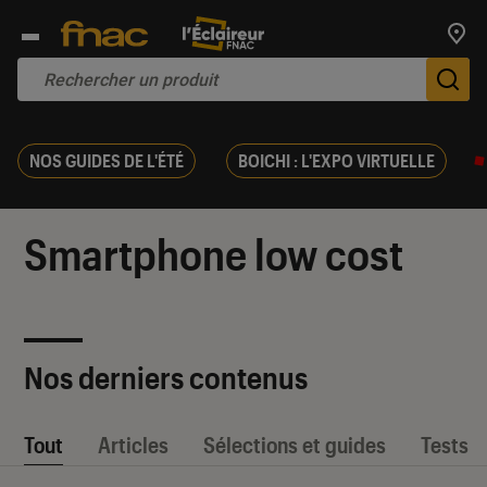
Trouv
De
NOS GUIDES DE L'ÉTÉ
BOICHI : L'EXPO VIRTUELLE
Smartphone low cost
Nos derniers contenus
Tout
Articles
Sélections et guides
Tests