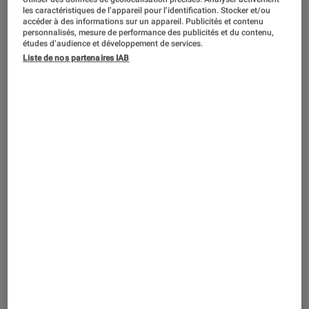
ACTU
les caractéristiques de l’appareil pour l’identification. Stocker et/ou
accéder à des informations sur un appareil. Publicités et contenu
Smartphones
•
11 août. 2017
personnalisés, mesure de performance des publicités et du contenu,
Harry et Lenny 4, les nouveaux Wiko
études d’audience et développement de services.
Liste de nos partenaires IAB
pour la rentrée