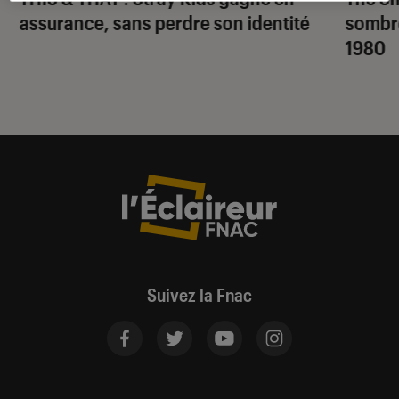
assurance, sans perdre son identité
sombr
1980
Suivez la Fnac