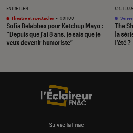
ENTRETIEN
CRITIQU
Théâtre et spectacles
•
08H00
Séries
Sofia Belabbes pour
Ketchup Mayo
:
The S
“Depuis que j’ai 8 ans, je sais que je
la sér
veux devenir humoriste”
l’été ?
Suivez la Fnac