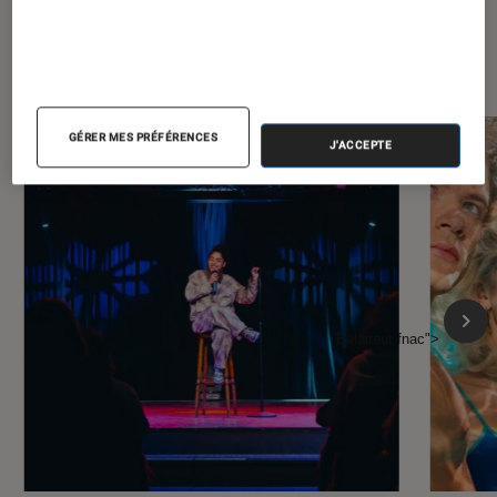
À la une de
VOIR TOUT
l'Éclaireur FNAC
GÉRER MES PRÉFÉRENCES
J'ACCEPTE
l'Éclaireur fnac">