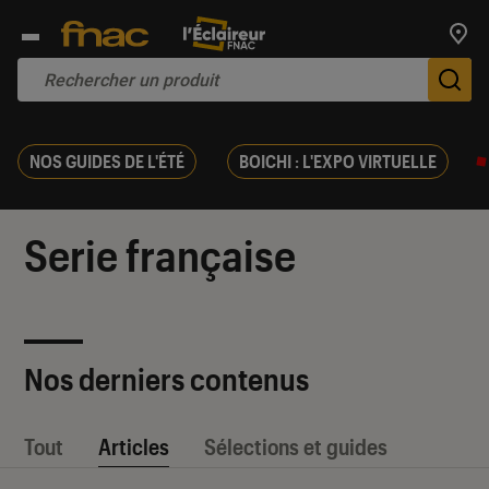
Trouv
De
NOS GUIDES DE L'ÉTÉ
BOICHI : L'EXPO VIRTUELLE
Serie française
Nos derniers contenus
Tout
Articles
Sélections et guides