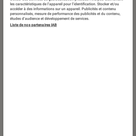
ACTU
les caractéristiques de l’appareil pour l’identification. Stocker et/ou
accéder à des informations sur un appareil. Publicités et contenu
Séries
•
09 avr. 2026
personnalisés, mesure de performance des publicités et du contenu,
Bandi
: la série est-elle inspirée d’une
études d’audience et développement de services.
Liste de nos partenaires IAB
histoire vraie ?