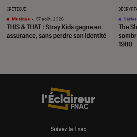
CRITIQUE
DÉCRYPT
Musique
•
07 août. 2026
Séries
THIS & THAT
: Stray Kids gagne en
The S
assurance, sans perdre son identité
sombr
1980
Suivez la Fnac