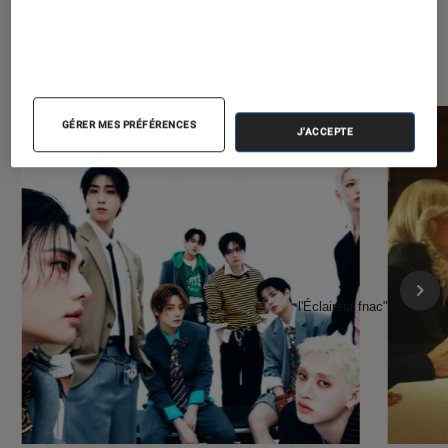
À la une de
VOIR TOUT
l'Éclaireur FNAC
GÉRER MES PRÉFÉRENCES
J'ACCEPTE
l'Éclaireur fnac">