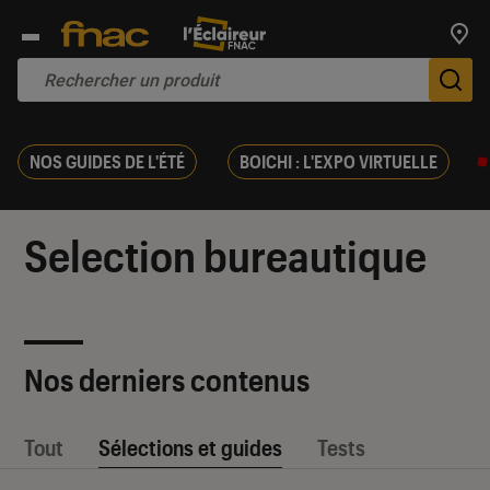
Trouv
De
NOS GUIDES DE L'ÉTÉ
BOICHI : L'EXPO VIRTUELLE
Selection bureautique
Nos derniers contenus
Tout
Sélections et guides
Tests