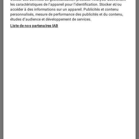
SÉLECTION
les caractéristiques de l’appareil pour l’identification. Stocker et/ou
accéder à des informations sur un appareil. Publicités et contenu
Informatique
•
24 oct. 2022
personnalisés, mesure de performance des publicités et du contenu,
Top 4 des accessoires indispensables
études d’audience et développement de services.
Liste de nos partenaires IAB
pour votre MacBook