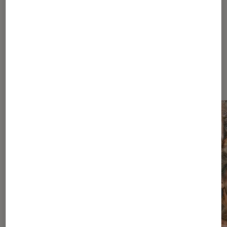
À la une de
VOIR TOUT
l'Éclaireur FNAC
l'Éclaireur fnac">