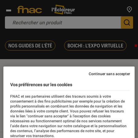
Trouv
De
NOS GUIDES DE L'ÉTÉ
BOICHI : L'EXPO VIRTUELLE
Selection bureautique
Continuer sans accepter
Vos préférences sur les cookies
FNAC et ses partenaires utilisent des traceurs soumis à votre
consentement à des fins publicitaires par exemple pour la création de
Nos derniers contenus
profils personnalisés en combinant les données de navigation et les
données liées à votre compte client. Vous pouvez refuser les traceurs
via le lien "continuer sans accepter" à l’exception des cookies
nécessaires au fonctionnement optimal de nos services notamment
Tout
Sélections et guides
Tests
l’aide dans votre navigation sur notre catalogue et la personnalisation
des contenus, l’analyse des performances de notre site, et pour
sécuriser vos transactions.