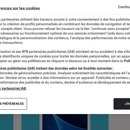
.
Continu
rences sur les cookies
 partenaires utilisent des traceurs soumis à votre consentement à des fins publicita
r la création de profils personnalisés en combinant les données de navigation et l
e compte client. Vous pouvez refuser les traceurs via le lien "continuer sans accepter"
 nécessaires au fonctionnement optimal de nos services notamment l’aide dans vot
atalogue et la personnalisation des contenus, l’analyse des performances de notre si
s
s transactions.
isation et ses
419
partenaires publicitaires (IAB) stockent et/ou accèdent à des inf
es identifiants uniques de cookies pour traiter les données personnelles, sur un appa
Sélections et guides
Tests
Produits
pter ou gérer vos préférences en cliquant ci-dessous ou à tout moment dans la
Poli
res publicitaires (IAB) traitent des données selon les finalités suivantes :
 données de géolocalisation précises. Analyser activement les caractéristiques de l’
tion. Stocker et/ou accéder à des informations sur un appareil. Publicités et contenu
erformance des publicités et du contenu, études d’audience et développement de se
s partenaires IAB
S PRÉFÉRENCES
J'