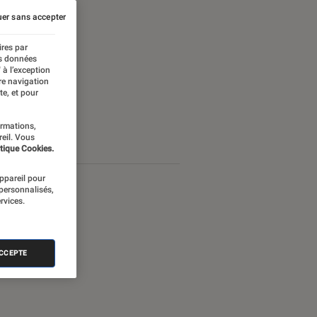
er sans accepter
ires par
es données
 à l’exception
re navigation
te, et pour
ormations,
reil. Vous
tique Cookies.
appareil pour
 personnalisés,
rvices.
ACCEPTE