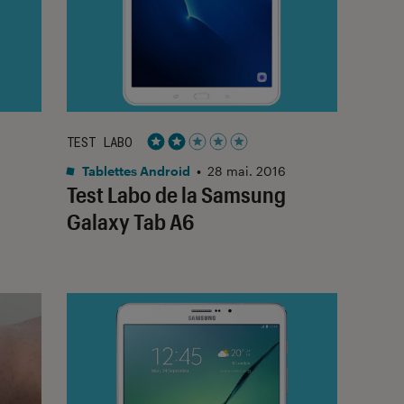
TEST LABO
Noté 2 étoiles sur 5
Tablettes Android
•
28 mai. 2016
Test Labo de la Samsung
Galaxy Tab A6