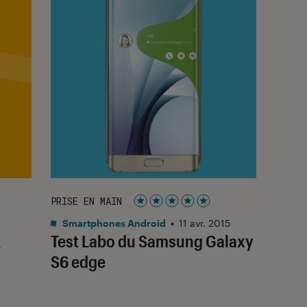
PRISE EN MAIN
r 5
Noté 5 étoiles sur 5
Smartphones Android
•
11 avr. 2015
X
Test Labo du Samsung Galaxy
S6 edge