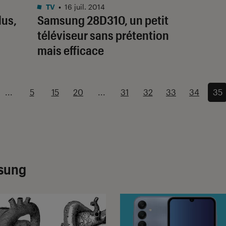
TV
•
16 juil. 2014
us,
Samsung 28D310, un petit
téléviseur sans prétention
mais efficace
...
5
15
20
...
31
32
33
34
35
msung