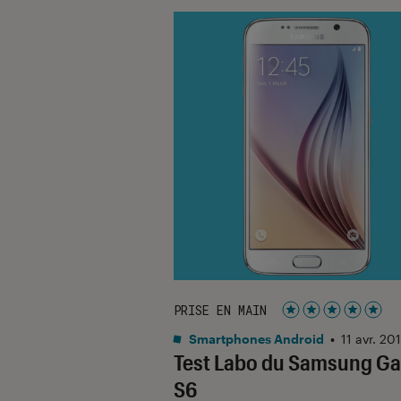
PRISE EN MAIN
Noté 5 étoiles su
Smartphones Android
•
11 avr. 20
Test Labo du Samsung Ga
S6