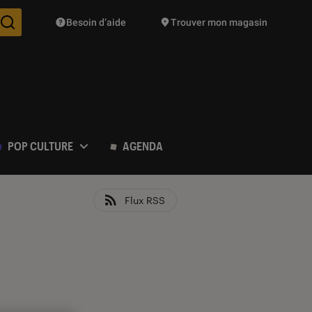
Besoin d’aide
Trouver mon magasin
Des suggestions de produits vont vous être proposées pendant vo
POP CULTURE
AGENDA
Flux RSS