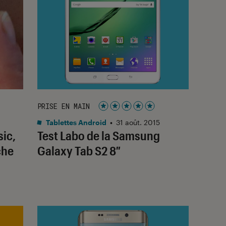
PRISE EN MAIN
Noté 5 étoiles sur 5
Tablettes Android
•
31 août. 2015
ic,
Test Labo de la Samsung
che
Galaxy Tab S2 8″