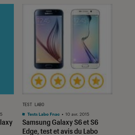
TEST LABO
r 5
15
Tests Labo Fnac
•
10 avr. 2015
laxy
Samsung Galaxy S6 et S6
Edge, test et avis du Labo