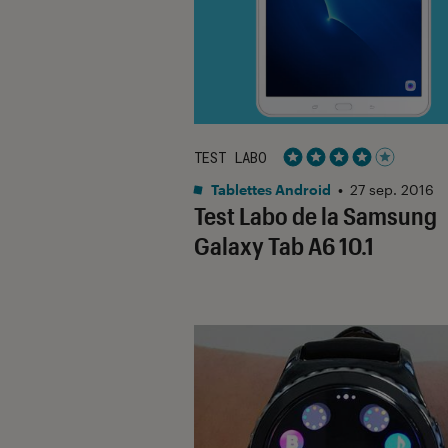
TEST LABO
Noté 4 étoiles sur 5
Tablettes Android
•
27 sep. 2016
Test Labo de la Samsung
Galaxy Tab A6 10.1