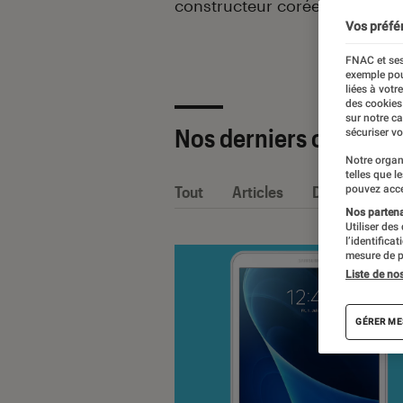
constructeur coréen Samsung
Vos préfé
FNAC et ses
exemple pou
liées à votr
des cookies
sur notre c
Nos derniers contenu
sécuriser vo
Notre organ
telles que l
Tout
Articles
Dossiers
pouvez acce
Nos partenai
Utiliser des
l’identifica
mesure de p
Liste de no
GÉRER ME