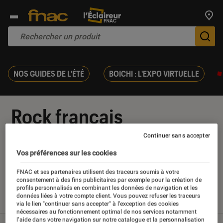
Trouv
De
NOS GUIDES DE L'ÉTÉ
BOICHI : L'EXPO VIRTUELLE
Rock français
Continuer sans accepter
Vos préférences sur les cookies
Nos derniers contenus
FNAC et ses partenaires utilisent des traceurs soumis à votre
consentement à des fins publicitaires par exemple pour la création de
profils personnalisés en combinant les données de navigation et les
données liées à votre compte client. Vous pouvez refuser les traceurs
Tout
Articles
Sélections et guides
via le lien "continuer sans accepter" à l’exception des cookies
nécessaires au fonctionnement optimal de nos services notamment
l’aide dans votre navigation sur notre catalogue et la personnalisation