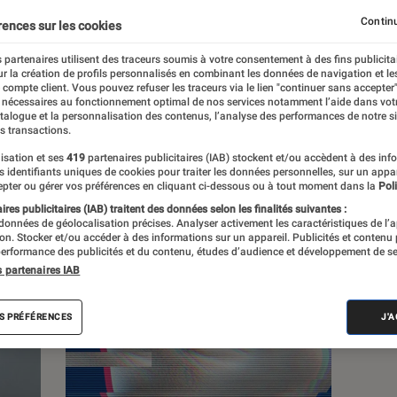
Continu
rences sur les cookies
s
 partenaires utilisent des traceurs soumis à votre consentement à des fins publicita
r la création de profils personnalisés en combinant les données de navigation et l
e compte client. Vous pouvez refuser les traceurs via le lien "continuer sans accepter"
 guides
 nécessaires au fonctionnement optimal de nos services notamment l’aide dans vot
atalogue et la personnalisation des contenus, l’analyse des performances de notre si
s transactions.
isation et ses
419
partenaires publicitaires (IAB) stockent et/ou accèdent à des inf
es identifiants uniques de cookies pour traiter les données personnelles, sur un appa
pter ou gérer vos préférences en cliquant ci-dessous ou à tout moment dans la
Poli
res publicitaires (IAB) traitent des données selon les finalités suivantes :
 données de géolocalisation précises. Analyser activement les caractéristiques de l’
tion. Stocker et/ou accéder à des informations sur un appareil. Publicités et contenu
erformance des publicités et du contenu, études d’audience et développement de se
s partenaires IAB
S PRÉFÉRENCES
J'