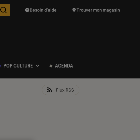
Besoin d’aide
Trouver mon magasin
Des suggestions de produits vont vous être proposées pendant vo
POP CULTURE
AGENDA
Flux RSS