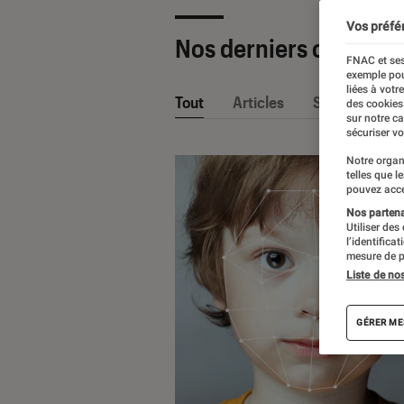
Vos préfé
Nos derniers contenu
FNAC et ses
exemple pou
liées à votr
Tout
Articles
Sélections et
des cookies
sur notre c
sécuriser vo
Notre organ
telles que l
pouvez acce
Nos partenai
Utiliser des
l’identifica
mesure de p
Liste de no
GÉRER ME