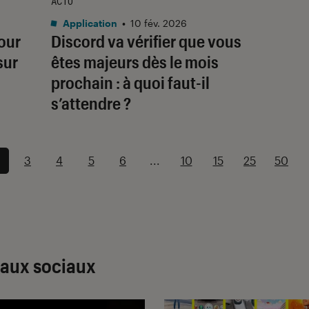
ACTU
Application
•
10 fév. 2026
our
Discord va vérifier que vous
sur
êtes majeurs dès le mois
prochain : à quoi faut-il
s’attendre ?
3
4
5
6
...
10
15
25
50
eaux sociaux