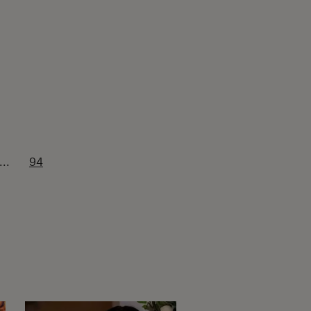
...
94