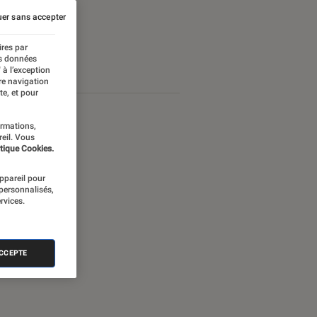
er sans accepter
ires par
es données
 à l’exception
re navigation
te, et pour
ormations,
reil. Vous
tique Cookies.
appareil pour
 personnalisés,
rvices.
ACCEPTE