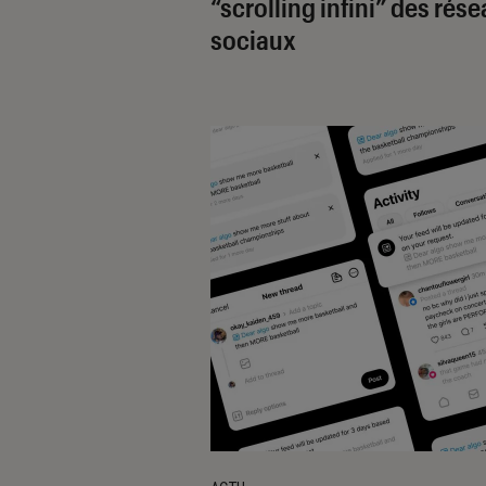
“scrolling infini” des rés
sociaux