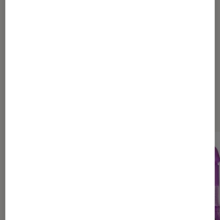
1
2
3
4
Les plus lus dans Public averti