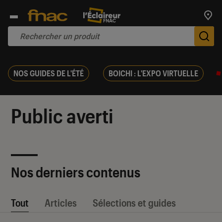
Trouv
De
NOS GUIDES DE L'ÉTÉ
BOICHI : L'EXPO VIRTUELLE
Public averti
Nos derniers contenus
Tout
Articles
Sélections et guides