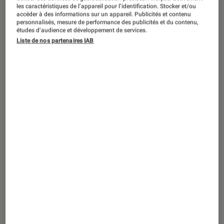
CRITIQUE
les caractéristiques de l’appareil pour l’identification. Stocker et/ou
accéder à des informations sur un appareil. Publicités et contenu
Cinéma
•
09 sep. 2015
personnalisés, mesure de performance des publicités et du contenu,
études d’audience et développement de services.
Ted 2 : le paradoxe du hors-la-loi qui
Liste de nos partenaires IAB
souhaitait passer devant le tribunal