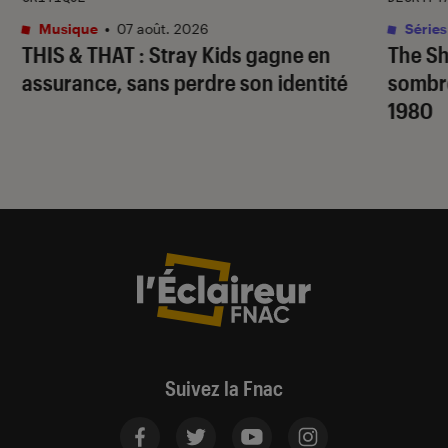
Musique
•
07 août. 2026
Séries
THIS & THAT
: Stray Kids gagne en
The S
assurance, sans perdre son identité
sombr
1980
Suivez la Fnac