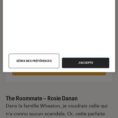
Amour saveur framboise (broché)
19,90€
À partir de
En stock
GÉRER MES PRÉFÉRENCES
J'ACCEPTE
Acheter sur Fnac.com
The Roommate – Rosie Danan
Dans la famille Wheaton, je voudrais celle qui
n’a connu aucun scandale. Or, cette parfaite