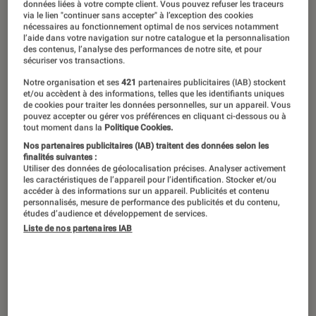
données liées à votre compte client. Vous pouvez refuser les traceurs
des meilleures romances spicy ! Entre
via le lien "continuer sans accepter" à l’exception des cookies
nécessaires au fonctionnement optimal de nos services notamment
scènes explicites et désir assumé : on
l’aide dans votre navigation sur notre catalogue et la personnalisation
des contenus, l’analyse des performances de notre site, et pour
apprécie quand l’alchimie ne se
sécuriser vos transactions.
contente pas de mots doux. Frissons
Notre organisation et ses
421
partenaires publicitaires (IAB) stockent
et/ou accèdent à des informations, telles que les identifiants uniques
et fièvre garantis avec des histoires
de cookies pour traiter les données personnelles, sur un appareil. Vous
pouvez accepter ou gérer vos préférences en cliquant ci-dessous ou à
d’amour sportives, de la new romance
tout moment dans la
Politique Cookies.
et des sagas incontournables : mais
Nos partenaires publicitaires (IAB) traitent des données selon les
finalités suivantes :
pas de panique, la seule maladie est
Utiliser des données de géolocalisation précises. Analyser activement
les caractéristiques de l’appareil pour l’identification. Stocker et/ou
ici celle de l’amour.
accéder à des informations sur un appareil. Publicités et contenu
personnalisés, mesure de performance des publicités et du contenu,
études d’audience et développement de services.
Liste de nos partenaires IAB
Introduction
Après vous avoir conseillé de tendres
romances, vous avez été nombreux à nous
demander de partager, à l’inverse, les plus
licencieuses (
spoiler alert
: c’est faux, mais on