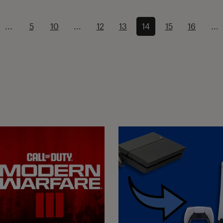
...
5
10
...
12
13
14
15
16
...