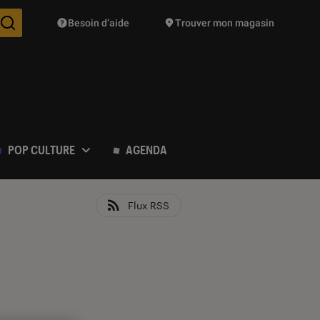
Besoin d’aide
Trouver mon magasin
Des suggestions de produits vont vous être proposées pendant vo
POP CULTURE
AGENDA
Flux RSS