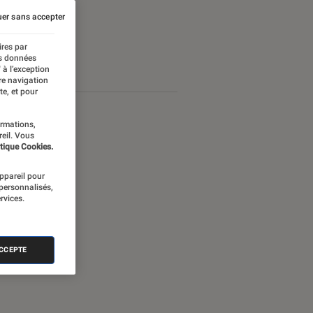
er sans accepter
ires par
es données
 à l’exception
re navigation
te, et pour
ormations,
reil. Vous
tique Cookies.
appareil pour
 personnalisés,
rvices.
ACCEPTE