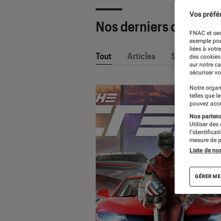
Vos préfé
Nos derniers contenu
FNAC et ses
exemple pou
liées à votr
Tout
Articles
Sélections et
des cookies
sur notre c
sécuriser vo
Notre organ
telles que l
pouvez acce
Nos partenai
Utiliser des
l’identifica
mesure de p
Liste de no
GÉRER ME