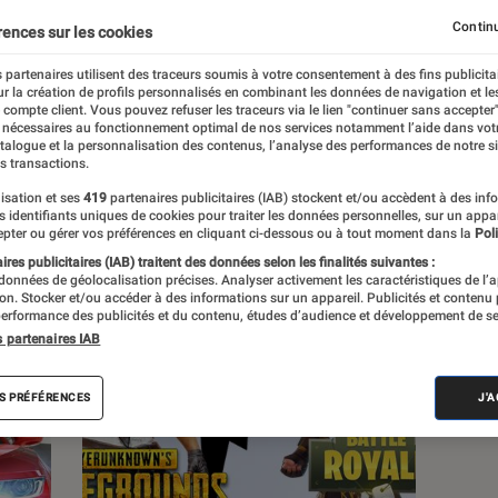
Continu
rences sur les cookies
s
 partenaires utilisent des traceurs soumis à votre consentement à des fins publicita
r la création de profils personnalisés en combinant les données de navigation et l
e compte client. Vous pouvez refuser les traceurs via le lien "continuer sans accepter"
 guides
Tests
 nécessaires au fonctionnement optimal de nos services notamment l’aide dans vot
atalogue et la personnalisation des contenus, l’analyse des performances de notre si
s transactions.
isation et ses
419
partenaires publicitaires (IAB) stockent et/ou accèdent à des inf
es identifiants uniques de cookies pour traiter les données personnelles, sur un appa
pter ou gérer vos préférences en cliquant ci-dessous ou à tout moment dans la
Poli
res publicitaires (IAB) traitent des données selon les finalités suivantes :
 données de géolocalisation précises. Analyser activement les caractéristiques de l’
tion. Stocker et/ou accéder à des informations sur un appareil. Publicités et contenu
erformance des publicités et du contenu, études d’audience et développement de se
s partenaires IAB
S PRÉFÉRENCES
J'