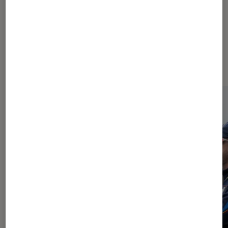
À la une de
VOIR TOUT
l'Éclaireur FNAC
l'Éclaireur fnac">