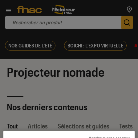
Trouv
De
NOS GUIDES DE L'ÉTÉ
BOICHI : L'EXPO VIRTUELLE
Projecteur nomade
Nos derniers contenus
Tout
Articles
Sélections et guides
Tests