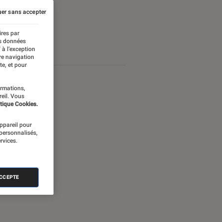
er sans accepter
ires par
es données
 à l’exception
re navigation
te, et pour
ormations,
reil. Vous
tique Cookies.
appareil pour
 personnalisés,
rvices.
ACCEPTE