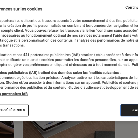
Continu
rences sur les cookies
s
 partenaires utilisent des traceurs soumis à votre consentement à des fins publicita
r la création de profils personnalisés en combinant les données de navigation et l
e compte client. Vous pouvez refuser les traceurs via le lien "continuer sans accepter"
 nécessaires au fonctionnement optimal de nos services notamment l’aide dans vot
atalogue et la personnalisation des contenus, l’analyse des performances de notre si
s transactions.
isation et ses
421
partenaires publicitaires (IAB) stockent et/ou accèdent à des inf
es identifiants uniques de cookies pour traiter les données personnelles, sur un appa
pter ou gérer vos préférences en cliquant ci-dessous ou à tout moment dans la
Poli
res publicitaires (IAB) traitent des données selon les finalités suivantes :
 données de géolocalisation précises. Analyser activement les caractéristiques de l’
tion. Stocker et/ou accéder à des informations sur un appareil. Publicités et contenu
erformance des publicités et du contenu, études d’audience et développement de se
s partenaires IAB
S PRÉFÉRENCES
J'