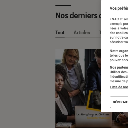
Vos préfé
Nos derniers contenu
FNAC et ses
exemple pou
liées à votr
Tout
Articles
Tests
des cookies
sur notre c
sécuriser vo
Notre organ
telles que l
pouvez acce
Nos partenai
Utiliser des
l’identifica
mesure de p
Liste de no
GÉRER ME