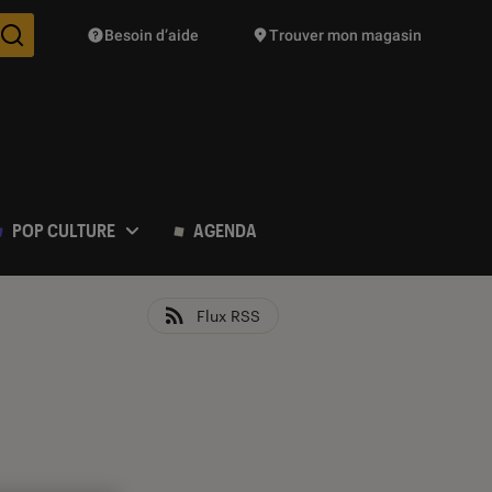
Besoin d’aide
Trouver mon magasin
Des suggestions de produits vont vous être proposées pendant vo
POP CULTURE
AGENDA
Flux RSS