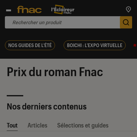
Trouv
De
NOS GUIDES DE L'ÉTÉ
BOICHI : L'EXPO VIRTUELLE
Prix du roman Fnac
Nos derniers contenus
Tout
Articles
Sélections et guides