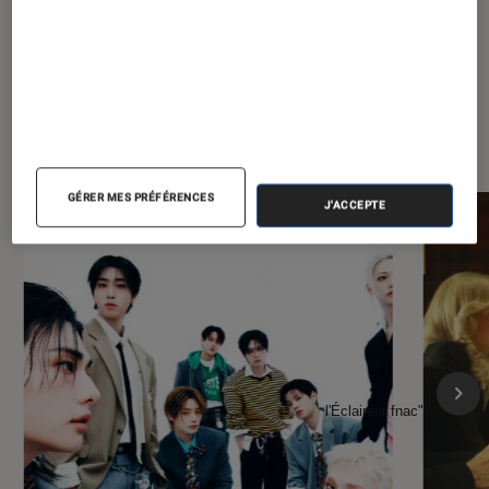
À la une de
VOIR TOUT
l'Éclaireur FNAC
GÉRER MES PRÉFÉRENCES
J'ACCEPTE
l'Éclaireur fnac">