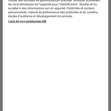
Utiliser des données de géolocalisation précises. Analyser activement
SÉLECTION
les caractéristiques de l’appareil pour l’identification. Stocker et/ou
accéder à des informations sur un appareil. Publicités et contenu
Nos conseils
•
11 déc. 2023
personnalisés, mesure de performance des publicités et du contenu,
Le top des livres de l’année 2022
études d’audience et développement de services.
Liste de nos partenaires IAB