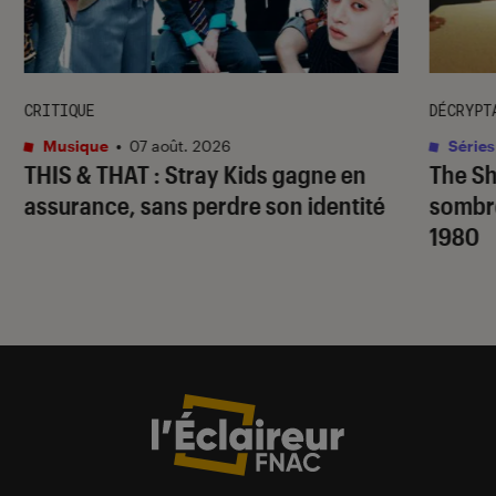
CRITIQUE
DÉCRYPT
Musique
•
07 août. 2026
Séries
THIS & THAT
: Stray Kids gagne en
The S
assurance, sans perdre son identité
sombr
1980