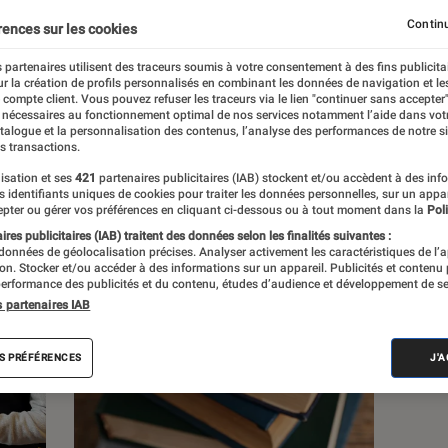
Continu
rences sur les cookies
s
 partenaires utilisent des traceurs soumis à votre consentement à des fins publicita
r la création de profils personnalisés en combinant les données de navigation et l
e compte client. Vous pouvez refuser les traceurs via le lien "continuer sans accepter"
 guides
 nécessaires au fonctionnement optimal de nos services notamment l’aide dans vot
atalogue et la personnalisation des contenus, l’analyse des performances de notre si
s transactions.
isation et ses
421
partenaires publicitaires (IAB) stockent et/ou accèdent à des inf
es identifiants uniques de cookies pour traiter les données personnelles, sur un appa
pter ou gérer vos préférences en cliquant ci-dessous ou à tout moment dans la
Poli
res publicitaires (IAB) traitent des données selon les finalités suivantes :
 données de géolocalisation précises. Analyser activement les caractéristiques de l’
tion. Stocker et/ou accéder à des informations sur un appareil. Publicités et contenu
erformance des publicités et du contenu, études d’audience et développement de se
s partenaires IAB
S PRÉFÉRENCES
J'