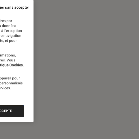
er sans accepter
ires par
es données
 à l’exception
re navigation
te, et pour
ormations,
reil. Vous
tique Cookies.
appareil pour
 personnalisés,
rvices.
ACCEPTE