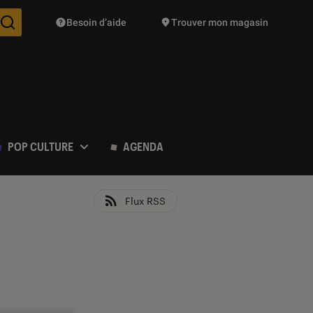
Besoin d’aide
Trouver mon magasin
Des suggestions de produits vont vous être proposées pendant vo
POP CULTURE
AGENDA
Flux RSS