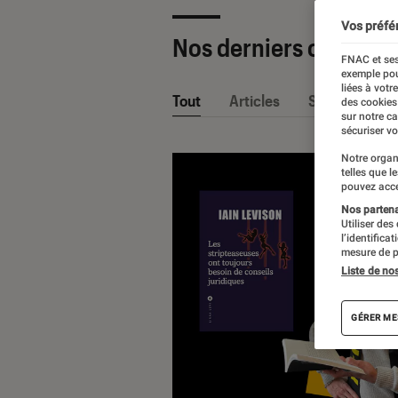
Vos préfé
Nos derniers contenu
FNAC et ses
exemple pou
liées à votr
Tout
Articles
Sélections et
des cookies
sur notre c
sécuriser vo
Notre organ
telles que l
pouvez acce
Nos partenai
Utiliser des
l’identifica
mesure de p
Liste de no
GÉRER ME