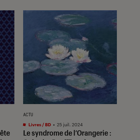
ACTU
Livres / BD
•
25 juil. 2024
uête
Le syndrome de l’Orangerie :