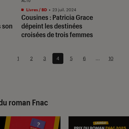
ACTU
Livres / BD
•
23 juil. 2024
Cousines : Patricia Grace
s son
dépeint les destinées
croisées de trois femmes
1
2
3
4
5
6
...
10
x du roman Fnac