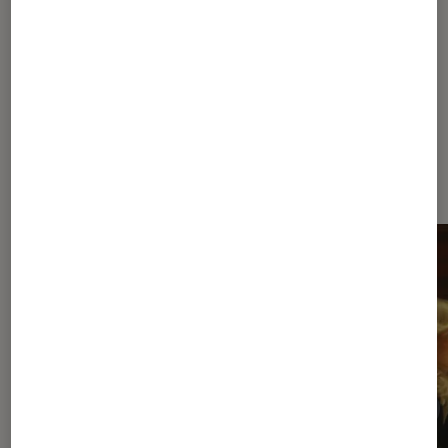
À la une de
VOIR TOUT
l'Éclaireur FNAC
l'Éclaireur fnac">