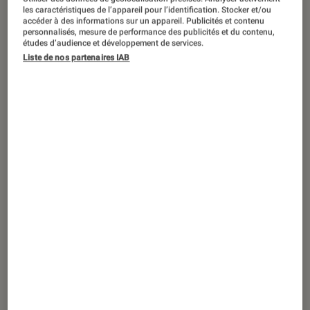
DÉCRYPTAGE
les caractéristiques de l’appareil pour l’identification. Stocker et/ou
accéder à des informations sur un appareil. Publicités et contenu
Musique
•
01 sep. 2015
personnalisés, mesure de performance des publicités et du contenu,
New Order : retour sur une épopée
études d’audience et développement de services.
Liste de nos partenaires IAB
en 4 albums