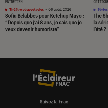
ENTRETIEN
CRITIQU
Théâtre et spectacles
•
06 août. 2026
Séries
Sofia Belabbes pour
Ketchup Mayo
:
The S
“Depuis que j’ai 8 ans, je sais que je
la sér
veux devenir humoriste”
l’été ?
Suivez la Fnac