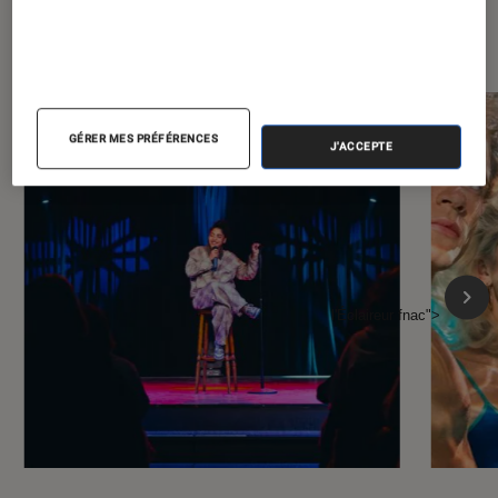
À la une de
VOIR TOUT
l'Éclaireur FNAC
GÉRER MES PRÉFÉRENCES
J'ACCEPTE
l'Éclaireur fnac">