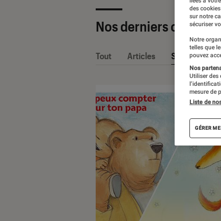
liées à votr
des cookies
sur notre c
Nos derniers contenu
sécuriser vo
Notre organ
telles que l
Tout
Articles
Sélections et
pouvez acce
Nos partenai
Utiliser des
l’identifica
mesure de p
Liste de no
GÉRER ME