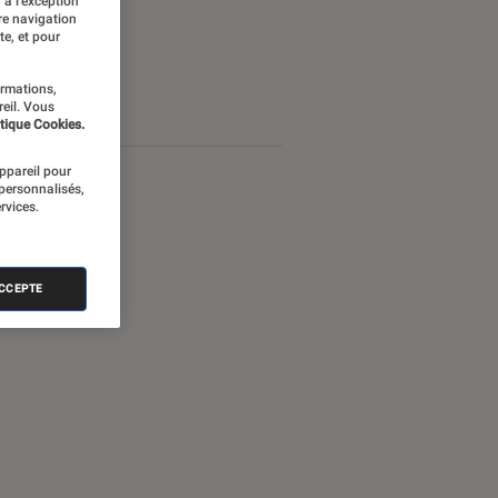
 à l’exception
re navigation
te, et pour
ormations,
reil. Vous
tique Cookies.
appareil pour
 personnalisés,
rvices.
ACCEPTE