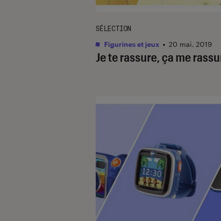
SÉLECTION
Figurines et jeux
•
20 mai. 2019
Je te rassure, ça me rass