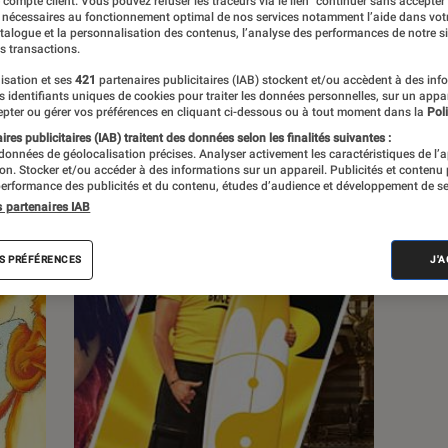
e compte client. Vous pouvez refuser les traceurs via le lien "continuer sans accepter"
 nécessaires au fonctionnement optimal de nos services notamment l’aide dans vot
atalogue et la personnalisation des contenus, l’analyse des performances de notre si
s
s transactions.
isation et ses
421
partenaires publicitaires (IAB) stockent et/ou accèdent à des inf
es identifiants uniques de cookies pour traiter les données personnelles, sur un appa
 guides
Tests
pter ou gérer vos préférences en cliquant ci-dessous ou à tout moment dans la
Poli
res publicitaires (IAB) traitent des données selon les finalités suivantes :
 données de géolocalisation précises. Analyser activement les caractéristiques de l’
tion. Stocker et/ou accéder à des informations sur un appareil. Publicités et contenu
erformance des publicités et du contenu, études d’audience et développement de se
s partenaires IAB
S PRÉFÉRENCES
J'