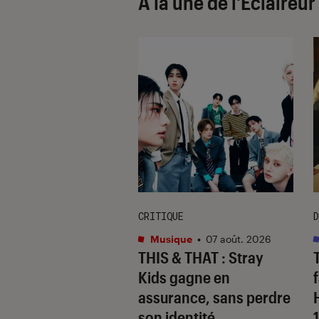
À la une de
l'Éclaireu
CRITIQUE
D
s
•
07 août. 2026
Musique
•
07 août. 2026
 Gervais, le sale
THIS & THAT
: Stray
 de la comédie
Kids gagne en
nnique
assurance, sans perdre
son identité