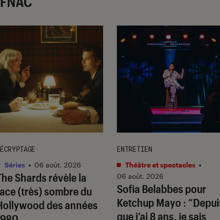
r FNAC
ÉCRYPTAGE
ENTRETIEN
Séries
•
06 août. 2026
Théâtre et spectacles
•
The Shards
révèle la
06 août. 2026
Sofia Belabbes pour
face (très) sombre du
Ketchup Mayo
: “Depui
Hollywood des années
que j’ai 8 ans, je sais
1980