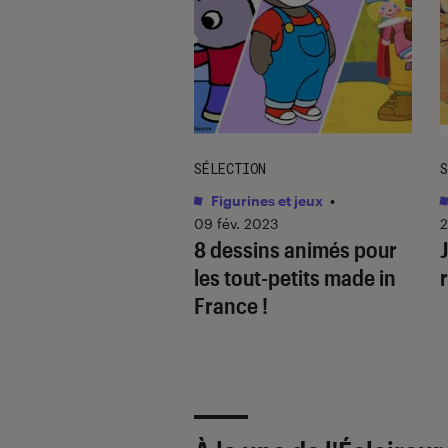
ION
SÉLECTION
S
ines et jeux
•
Figurines et jeux
•
 2020
09 fév. 2023
2
ntrée ciné des Kids
8 dessins animés pour
les tout-petits made in
France !