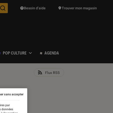
Besoin d’aide
Trouver mon magasin
Des suggestions de produits vont vous être proposées pendant vo
POP CULTURE
AGENDA
Flux RSS
er sans accepter
ires par
es données