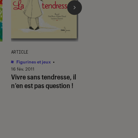
ARTICLE
SÉLECTION
Figurines et jeux
•
Figurines et jeux
•
16 fév. 2011
10 avr. 2020
Vivre sans tendresse, il
Des jouets conne
n’en est pas question !
pour faire comme 
grands !