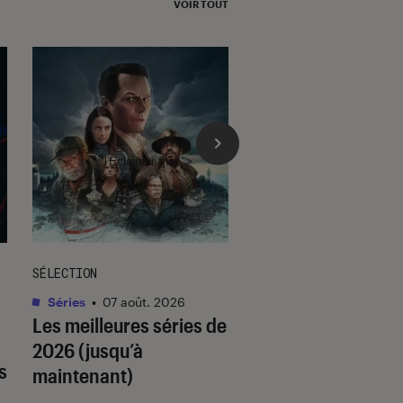
VOIR TOUT
l'Éclaireur fnac">
SÉLECTION
SÉLECTION
Séries
•
07 août. 2026
Livres / BD
•
07 août.
Les meilleures séries de
Quiz romance de l’
2026 (jusqu’à
quel trope amour
s
maintenant)
est fait pour vous 