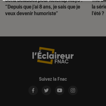
“Depuis que j’ai 8 ans, je sais que je
la sér
veux devenir humoriste”
l’été ?
Suivez la Fnac