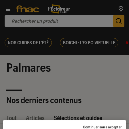
Trouv
De
NOS GUIDES DE L'ÉTÉ
BOICHI : L'EXPO VIRTUELLE
Palmares
Nos derniers contenus
Tout
Articles
Sélections et guides
Continuer sans accepter