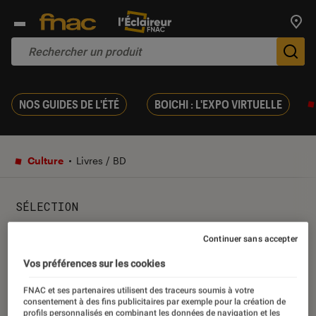
Trouv
De
NOS GUIDES DE L'ÉTÉ
BOICHI : L'EXPO VIRTUELLE
Culture
Livres / BD
SÉLECTION
Kobo by Fnac : Top 5 des
Continuer sans accepter
polars les plus lus !
Vos préférences sur les cookies
FNAC et ses partenaires utilisent des traceurs soumis à votre
consentement à des fins publicitaires par exemple pour la création de
11 décembre 2024
・
Par
Mathilde1
profils personnalisés en combinant les données de navigation et les