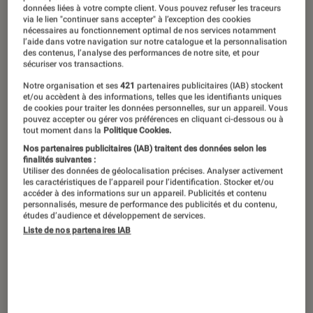
données liées à votre compte client. Vous pouvez refuser les traceurs
via le lien "continuer sans accepter" à l’exception des cookies
nécessaires au fonctionnement optimal de nos services notamment
l’aide dans votre navigation sur notre catalogue et la personnalisation
des contenus, l’analyse des performances de notre site, et pour
sécuriser vos transactions.
Notre organisation et ses
421
partenaires publicitaires (IAB) stockent
et/ou accèdent à des informations, telles que les identifiants uniques
de cookies pour traiter les données personnelles, sur un appareil. Vous
pouvez accepter ou gérer vos préférences en cliquant ci-dessous ou à
tout moment dans la
Politique Cookies.
Nos partenaires publicitaires (IAB) traitent des données selon les
finalités suivantes :
Utiliser des données de géolocalisation précises. Analyser activement
00:00
/
00:30
les caractéristiques de l’appareil pour l’identification. Stocker et/ou
accéder à des informations sur un appareil. Publicités et contenu
personnalisés, mesure de performance des publicités et du contenu,
études d’audience et développement de services.
Découvrez le top 5 des polars les plus
Liste de nos partenaires IAB
lus, d’après les utilisateurs de la Kobo
by Fnac !