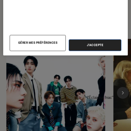
À la une de
VOIR TOUT
l'Éclaireur FNAC
GÉRER MES PRÉFÉRENCES
J'ACCEPTE
l'Éclaireur fnac">