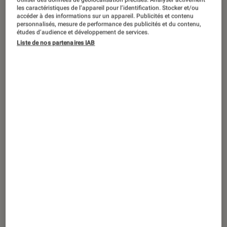
GUIDE
les caractéristiques de l’appareil pour l’identification. Stocker et/ou
accéder à des informations sur un appareil. Publicités et contenu
Tech
•
16 sep. 2014
personnalisés, mesure de performance des publicités et du contenu,
De Windows à Mac OS : tout pour
études d’audience et développement de services.
Liste de nos partenaires IAB
retrouver vos repères rapidement