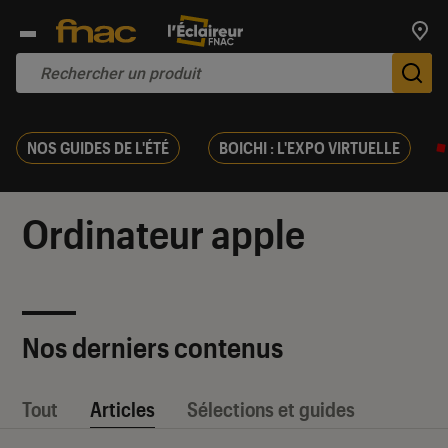
Trouv
De
NOS GUIDES DE L'ÉTÉ
BOICHI : L'EXPO VIRTUELLE
Ordinateur apple
Nos derniers contenus
Tout
Articles
Sélections et guides