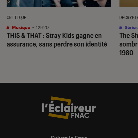
CRITIQUE
DÉCRYPT
Musique
•
12H20
Séries
THIS & THAT
: Stray Kids gagne en
The S
assurance, sans perdre son identité
sombr
1980