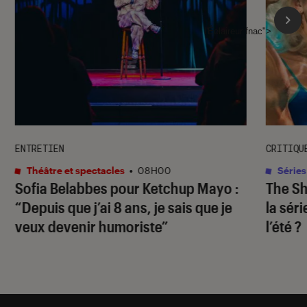
l'Éclaireur fnac">
ENTRETIEN
CRITIQU
Théâtre et spectacles
•
08H00
Séries
Sofia Belabbes pour
Ketchup Mayo
:
The S
“Depuis que j’ai 8 ans, je sais que je
la sér
veux devenir humoriste”
l’été ?