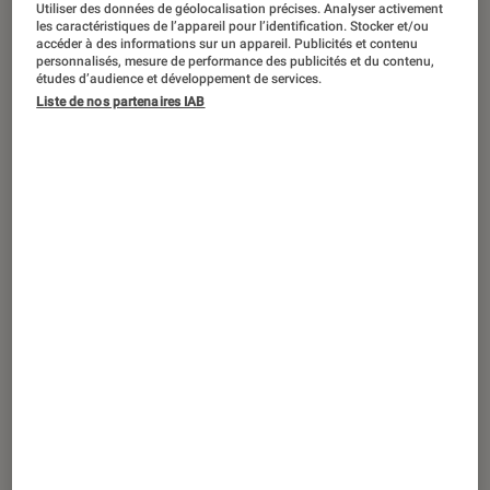
Utiliser des données de géolocalisation précises. Analyser activement
ACTU
les caractéristiques de l’appareil pour l’identification. Stocker et/ou
accéder à des informations sur un appareil. Publicités et contenu
Smartphones Android
•
12 sep. 2022
personnalisés, mesure de performance des publicités et du contenu,
Le OnePlus 11 Pro se montre avec des
études d’audience et développement de services.
mois d’avance
Liste de nos partenaires IAB