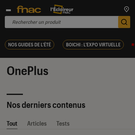
Trouv
De
NOS GUIDES DE L'ÉTÉ
BOICHI : L'EXPO VIRTUELLE
OnePlus
Nos derniers contenus
Tout
Articles
Tests