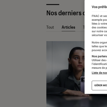
Vos préfé
Nos derniers contenu
FNAC et ses
exemple pou
liées à votr
Tout
Articles
Tests
des cookies
sur notre c
sécuriser vo
Notre organ
telles que l
pouvez acce
Nos partenai
Utiliser des
l’identifica
mesure de p
Liste de no
GÉRER ME