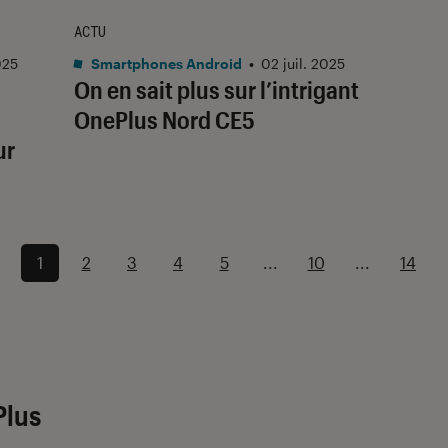
ACTU
025
Smartphones Android
•
02 juil. 2025
On en sait plus sur l’intrigant
OnePlus Nord CE5
ur
1
2
3
4
5
...
10
...
14
Plus