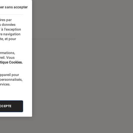
er sans accepter
ires par
es données
 à l’exception
re navigation
te, et pour
ormations,
reil. Vous
tique Cookies.
appareil pour
 personnalisés,
rvices.
ACCEPTE