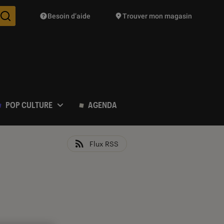
Besoin d’aide
Trouver mon magasin
Des suggestions de produits vont vous être proposées pendant vo
POP CULTURE
AGENDA
Flux RSS