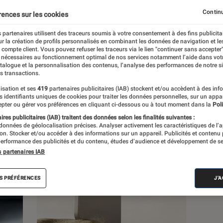
Continu
rences sur les cookies
s
 partenaires utilisent des traceurs soumis à votre consentement à des fins publicita
r la création de profils personnalisés en combinant les données de navigation et l
e compte client. Vous pouvez refuser les traceurs via le lien "continuer sans accepter"
 nécessaires au fonctionnement optimal de nos services notamment l’aide dans vot
atalogue et la personnalisation des contenus, l’analyse des performances de notre si
s transactions.
isation et ses
419
partenaires publicitaires (IAB) stockent et/ou accèdent à des inf
es identifiants uniques de cookies pour traiter les données personnelles, sur un appa
pter ou gérer vos préférences en cliquant ci-dessous ou à tout moment dans la
Poli
res publicitaires (IAB) traitent des données selon les finalités suivantes :
 données de géolocalisation précises. Analyser activement les caractéristiques de l’
tion. Stocker et/ou accéder à des informations sur un appareil. Publicités et contenu
erformance des publicités et du contenu, études d’audience et développement de se
s partenaires IAB
S PRÉFÉRENCES
J'