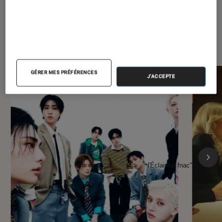
À la une de
VOIR TOUT
l'Éclaireur FNAC
GÉRER MES PRÉFÉRENCES
J'ACCEPTE
l'Éclaireur fnac">