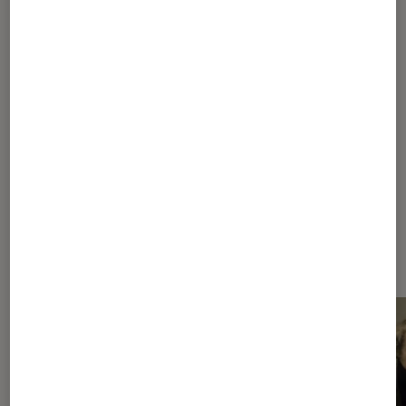
bonheur ?
1
2
3
Les plus lus dans Nostalgie