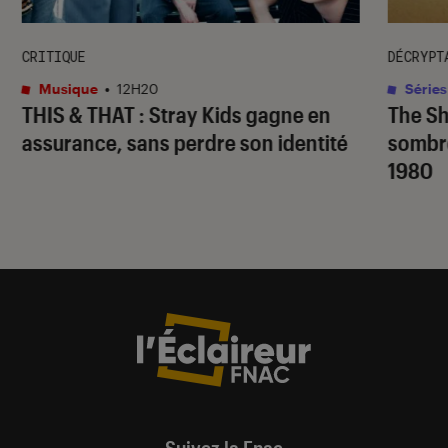
CRITIQUE
DÉCRYPT
Musique
•
12H20
Séries
THIS & THAT
: Stray Kids gagne en
The S
assurance, sans perdre son identité
sombr
1980