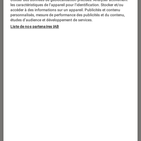
ACTU
les caractéristiques de l’appareil pour l’identification. Stocker et/ou
accéder à des informations sur un appareil. Publicités et contenu
Comics
•
20 mar. 2024
personnalisés, mesure de performance des publicités et du contenu,
Les aventures des
Totally Spies
se
études d’audience et développement de services.
Liste de nos partenaires IAB
poursuivent en anime comics