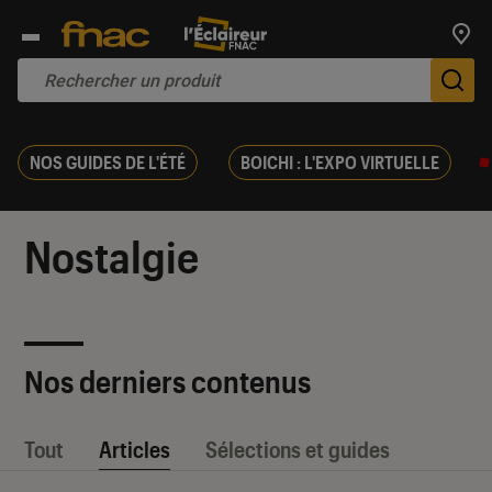
Trouv
De
NOS GUIDES DE L'ÉTÉ
BOICHI : L'EXPO VIRTUELLE
Nostalgie
Nos derniers contenus
Tout
Articles
Sélections et guides