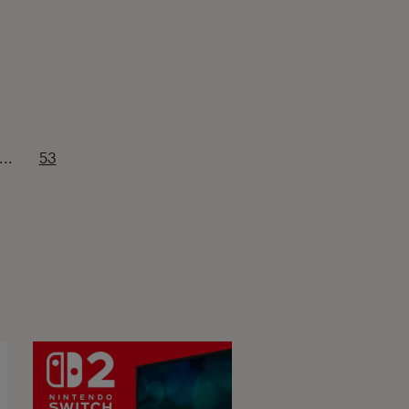
...
53