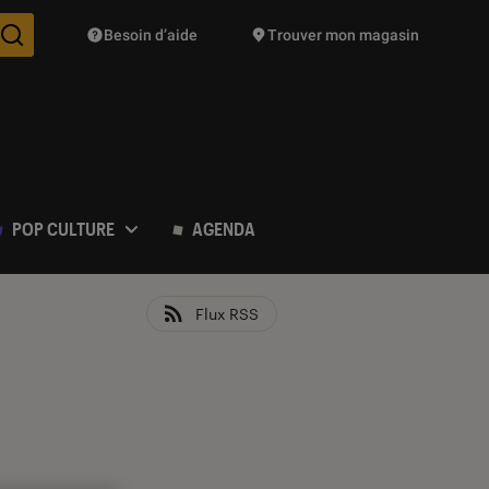
Besoin d’aide
Trouver mon magasin
Des suggestions de produits vont vous être proposées pendant vo
POP CULTURE
AGENDA
Flux RSS