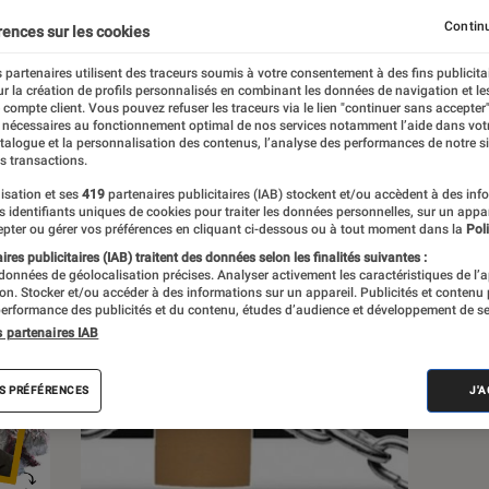
Continu
rences sur les cookies
s
 partenaires utilisent des traceurs soumis à votre consentement à des fins publicita
r la création de profils personnalisés en combinant les données de navigation et l
e compte client. Vous pouvez refuser les traceurs via le lien "continuer sans accepter"
Sélections et guides
Tests
 nécessaires au fonctionnement optimal de nos services notamment l’aide dans vot
atalogue et la personnalisation des contenus, l’analyse des performances de notre si
s transactions.
isation et ses
419
partenaires publicitaires (IAB) stockent et/ou accèdent à des inf
es identifiants uniques de cookies pour traiter les données personnelles, sur un appa
pter ou gérer vos préférences en cliquant ci-dessous ou à tout moment dans la
Poli
res publicitaires (IAB) traitent des données selon les finalités suivantes :
 données de géolocalisation précises. Analyser activement les caractéristiques de l’
tion. Stocker et/ou accéder à des informations sur un appareil. Publicités et contenu
erformance des publicités et du contenu, études d’audience et développement de se
s partenaires IAB
S PRÉFÉRENCES
J'