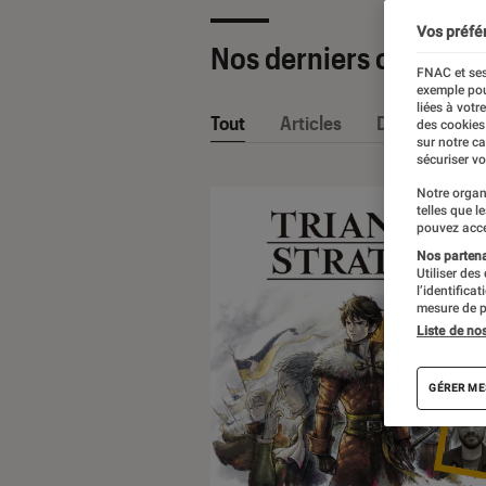
Vos préfé
Nos derniers contenu
FNAC et ses
exemple pou
liées à votr
Tout
Articles
Dossiers
des cookies
sur notre c
sécuriser vo
Notre organ
telles que l
pouvez acce
Nos partenai
Utiliser des
l’identifica
mesure de p
Liste de no
GÉRER ME