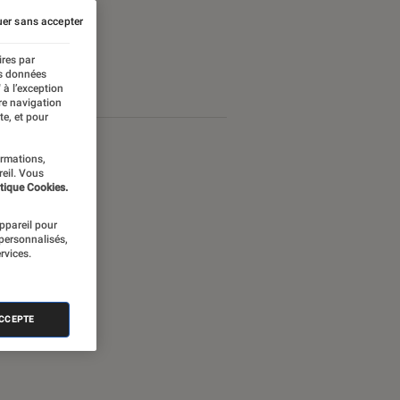
er sans accepter
ires par
es données
 à l’exception
re navigation
te, et pour
ormations,
reil. Vous
tique Cookies.
appareil pour
 personnalisés,
rvices.
ACCEPTE