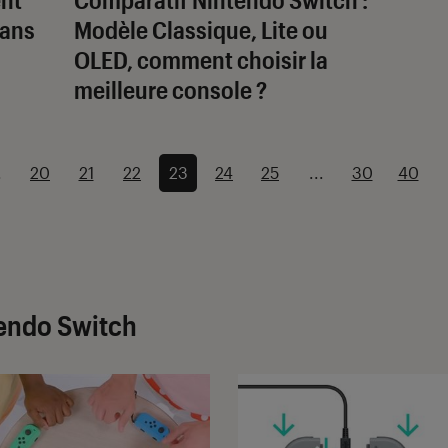
sans
Modèle Classique, Lite ou
OLED, comment choisir la
meilleure console ?
.
20
21
22
23
24
25
...
30
40
tendo Switch