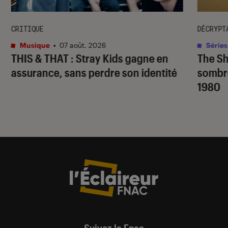
CRITIQUE
DÉCRYPT
Musique
•
07 août. 2026
Séries
THIS & THAT
: Stray Kids gagne en
The S
assurance, sans perdre son identité
sombr
1980