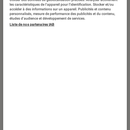
SÉLECTION
les caractéristiques de l’appareil pour l’identification. Stocker et/ou
accéder à des informations sur un appareil. Publicités et contenu
Livres / BD
•
09 mai. 2025
personnalisés, mesure de performance des publicités et du contenu,
Prépas scientifiques 2025-2026 :
études d’audience et développement de services.
Liste de nos partenaires IAB
« Expériences de la nature » au
programme de français et philosophie