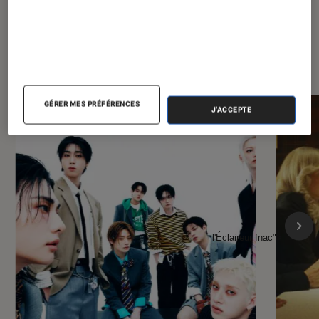
À la une de
VOIR TOUT
l'Éclaireur FNAC
GÉRER MES PRÉFÉRENCES
J'ACCEPTE
l'Éclaireur fnac">