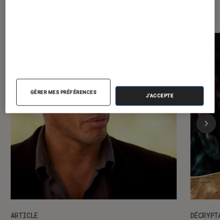
Musique
GÉRER MES PRÉFÉRENCES
J'ACCEPTE
ARTICLE
DÉCRYPT