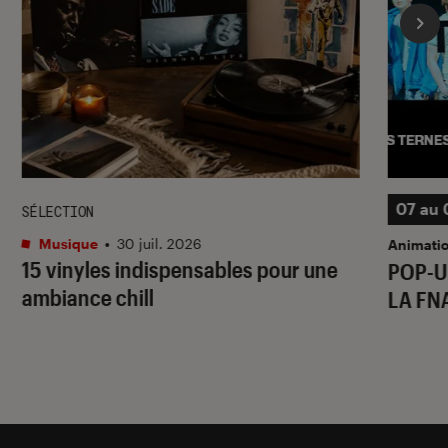
07 au 
SÉLECTION
Musique
•
30 juil. 2026
Animati
15 vinyles indispensables pour une
POP-U
ambiance chill
LA FN