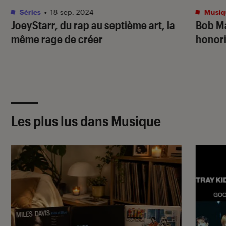
Séries
•
18 sep. 2024
Musiq
JoeyStarr, du rap au septième art, la
Bob Ma
même rage de créer
honori
Les plus lus dans Musique