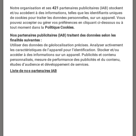
Notre organisation et ses
421
partenaires publicitaires (IAB) stockent
L’écologiste aux mille vies Cyril Dion
et/ou accèdent à des informations, telles que les identifiants uniques
de cookies pour traiter les données personnelles, sur un appareil. Vous
revient sur grand écran ce 1er
pouvez accepter ou gérer vos préférences en cliquant ci-dessous ou à
tout moment dans la
Politique Cookies.
décembre avec le documentaire choc
Nos partenaires publicitaires (IAB) traitent des données selon les
Animal. À cette occasion, il nous a
finalités suivantes :
Utiliser des données de géolocalisation précises. Analyser activement
livré ses coups de cœur littéraires,
les caractéristiques de l’appareil pour l’identification. Stocker et/ou
accéder à des informations sur un appareil. Publicités et contenu
cinématographiques et musicaux en
personnalisés, mesure de performance des publicités et du contenu,
études d’audience et développement de services.
lien avec Mère Nature. Petite sélection
Liste de nos partenaires IAB
de grandes œuvres pour un Noël
responsable.
Des livres qui célèbrent la nature
L’Arbre-monde
et
Sidérations
de Richard
Powers
Pour commencer