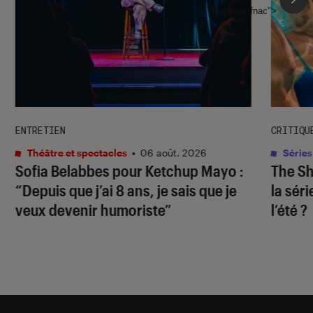
l'Éclaireur fnac">
ENTRETIEN
CRITIQU
Théâtre et spectacles
•
06 août. 2026
Séries
Sofia Belabbes pour
Ketchup Mayo
:
The S
“Depuis que j’ai 8 ans, je sais que je
la sér
veux devenir humoriste”
l’été ?