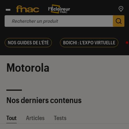
Trouv
De
NOS GUIDES DE L'ÉTÉ
BOICHI : L'EXPO VIRTUELLE
Motorola
Nos derniers contenus
Tout
Articles
Tests