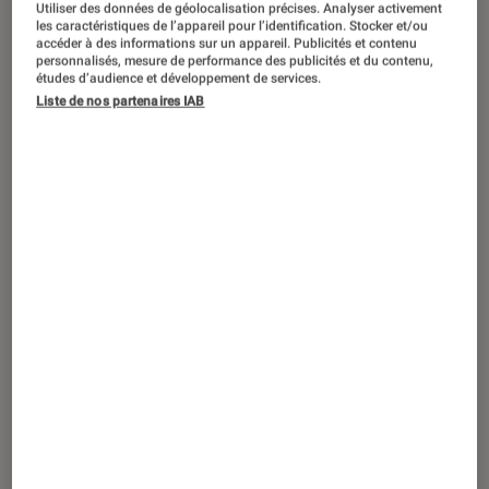
Utiliser des données de géolocalisation précises. Analyser activement
TEST LABO
les caractéristiques de l’appareil pour l’identification. Stocker et/ou
Noté 1 étoiles sur 5
accéder à des informations sur un appareil. Publicités et contenu
Smartphones
•
04 jan. 2022
personnalisés, mesure de performance des publicités et du contenu,
Test Labo du Motorola edge 20 Lite : une
études d’audience et développement de services.
bonne prestation, mais une autonomie
Liste de nos partenaires IAB
en deçà