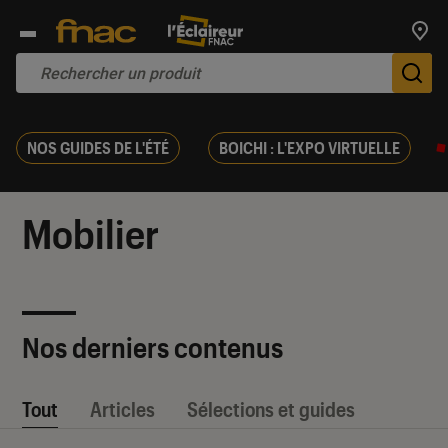
Trouv
De
NOS GUIDES DE L'ÉTÉ
BOICHI : L'EXPO VIRTUELLE
Mobilier
Nos derniers contenus
Tout
Articles
Sélections et guides