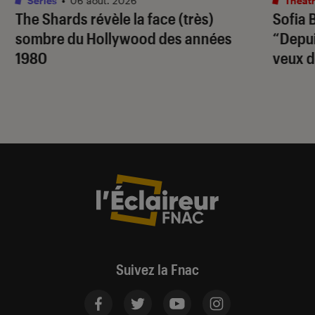
Séries
•
06 août. 2026
Théâtr
The Shards
révèle la face (très)
Sofia 
sombre du Hollywood des années
“Depuis
1980
veux d
Suivez la Fnac