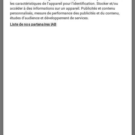
DÉCRYPTAGE
les caractéristiques de l’appareil pour l’identification. Stocker et/ou
accéder à des informations sur un appareil. Publicités et contenu
Informatique
•
13 jan. 2023
personnalisés, mesure de performance des publicités et du contenu,
études d’audience et développement de services.
Télétravail : comment aménager un
Liste de nos partenaires IAB
bureau chez soi ?