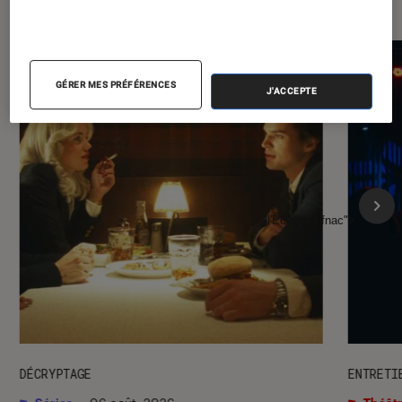
GÉRER MES PRÉFÉRENCES
J'ACCEPTE
l'Éclaireur fnac">
DÉCRYPTAGE
ENTRETI