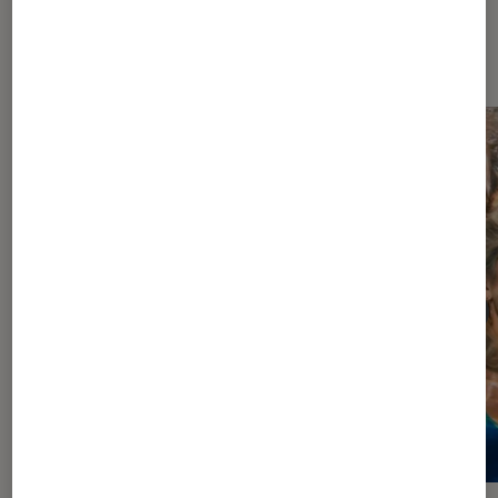
À la une de
VOIR TOUT
l'Éclaireur FNAC
l'Éclaireur fnac">