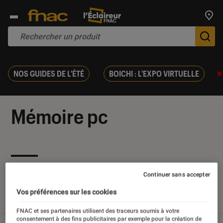
Trouv
De
NOS GUIDES DE L'ÉTÉ
BOICHI : L'EXPO VIRTUELLE
Mémoire pc
Nos derniers contenus
Continuer sans accepter
Vos préférences sur les cookies
Tout
Articles
Tests
FNAC et ses partenaires utilisent des traceurs soumis à votre
consentement à des fins publicitaires par exemple pour la création de