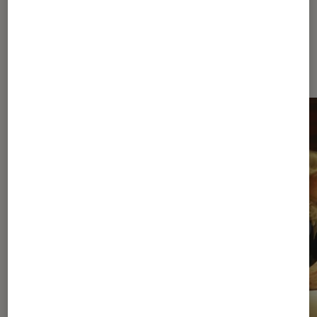
À la une de
VOIR TOUT
l'Éclaireur FNAC
l'Éclaireur fnac">