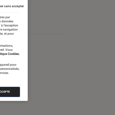
er sans accepter
ires par
es données
 à l’exception
re navigation
te, et pour
ormations,
reil. Vous
tique Cookies.
appareil pour
 personnalisés,
rvices.
ACCEPTE