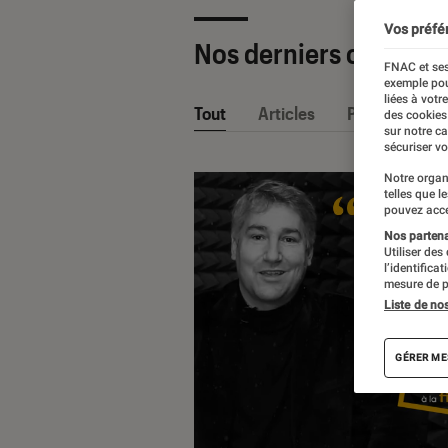
Vos préfé
Nos derniers contenu
FNAC et ses
exemple pou
liées à votr
Tout
Articles
Playlists
des cookies
sur notre c
sécuriser vo
Notre organ
telles que l
pouvez acce
Nos partenai
Utiliser des
l’identifica
mesure de p
Liste de no
GÉRER ME