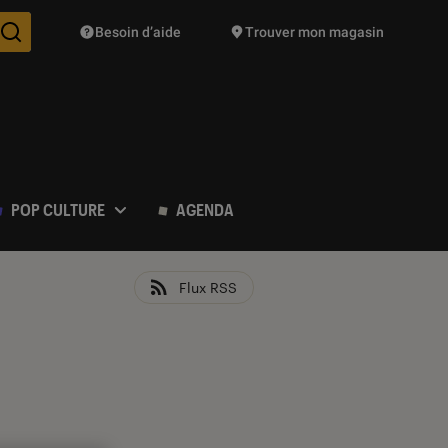
Besoin d’aide
Trouver mon magasin
Des suggestions de produits vont vous être proposées pendant vo
POP CULTURE
AGENDA
Flux RSS