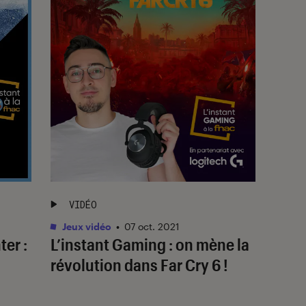
VIDÉO
Jeux vidéo
•
07 oct. 2021
er :
L’instant Gaming : on mène la
révolution dans Far Cry 6 !