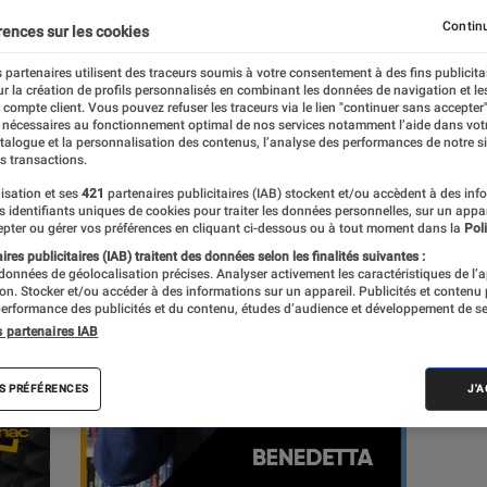
Continu
rences sur les cookies
s
 partenaires utilisent des traceurs soumis à votre consentement à des fins publicita
r la création de profils personnalisés en combinant les données de navigation et l
e compte client. Vous pouvez refuser les traceurs via le lien "continuer sans accepter"
 nécessaires au fonctionnement optimal de nos services notamment l’aide dans vot
atalogue et la personnalisation des contenus, l’analyse des performances de notre si
s transactions.
isation et ses
421
partenaires publicitaires (IAB) stockent et/ou accèdent à des inf
es identifiants uniques de cookies pour traiter les données personnelles, sur un appa
pter ou gérer vos préférences en cliquant ci-dessous ou à tout moment dans la
Poli
res publicitaires (IAB) traitent des données selon les finalités suivantes :
 données de géolocalisation précises. Analyser activement les caractéristiques de l’
tion. Stocker et/ou accéder à des informations sur un appareil. Publicités et contenu
erformance des publicités et du contenu, études d’audience et développement de se
s partenaires IAB
S PRÉFÉRENCES
J'