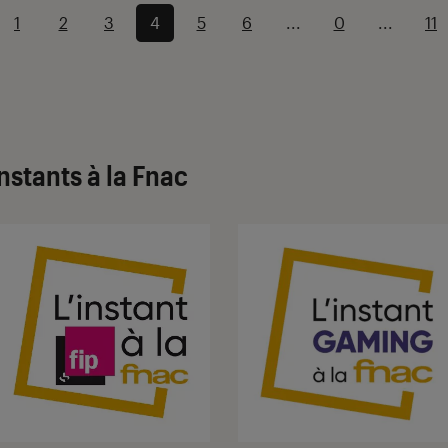
1
2
3
4
5
6
...
0
...
11
Instants à la Fnac