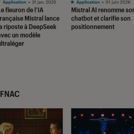
Application
•
31 jan. 2025
Application
•
01 juin 2026
Le fleuron de l’IA
Mistral AI renomme so
française Mistral lance
chatbot et clarifie son
la riposte à DeepSeek
positionnement
avec un modèle
ultraléger
r FNAC