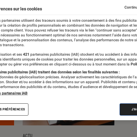
Continu
rences sur les cookies
s
 partenaires utilisent des traceurs soumis à votre consentement à des fins publicita
r la création de profils personnalisés en combinant les données de navigation et l
e compte client. Vous pouvez refuser les traceurs via le lien "continuer sans accepter"
 nécessaires au fonctionnement optimal de nos services notamment l’aide dans vot
atalogue et la personnalisation des contenus, l’analyse des performances de notre si
s transactions.
isation et ses
421
partenaires publicitaires (IAB) stockent et/ou accèdent à des inf
es identifiants uniques de cookies pour traiter les données personnelles, sur un appa
pter ou gérer vos préférences en cliquant ci-dessous ou à tout moment dans la
Poli
res publicitaires (IAB) traitent des données selon les finalités suivantes :
 données de géolocalisation précises. Analyser activement les caractéristiques de l’
tion. Stocker et/ou accéder à des informations sur un appareil. Publicités et contenu
erformance des publicités et du contenu, études d’audience et développement de se
s partenaires IAB
S PRÉFÉRENCES
J'
ACTU