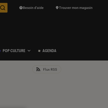
Besoin d’aide
Trouver mon magasin
Des suggestions de produits vont vous être proposées pendant vo
POP CULTURE
AGENDA
Flux RSS