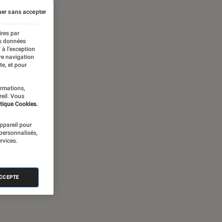
er sans accepter
ires par
es données
 à l’exception
re navigation
te, et pour
ormations,
reil. Vous
tique Cookies.
appareil pour
 personnalisés,
rvices.
ACCEPTE