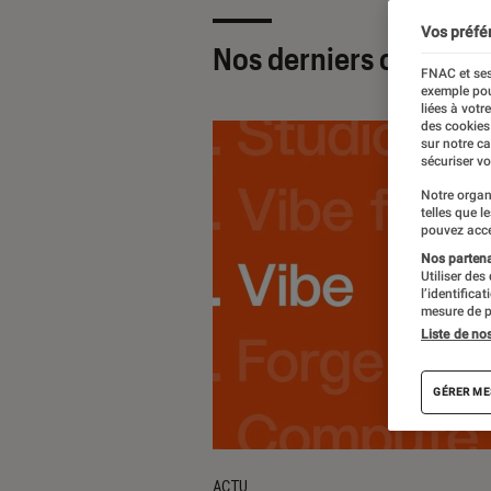
Vos préfé
Nos derniers contenu
FNAC et ses
exemple pou
liées à votr
des cookies
sur notre c
sécuriser vo
Notre organ
telles que l
pouvez acce
Nos partenai
Utiliser des
l’identifica
mesure de p
Liste de no
GÉRER ME
ACTU