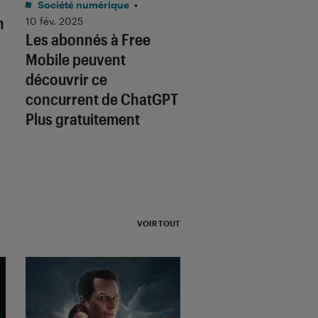
Société numérique
•
Tech
•
17 jan. 2025
n
Pourquoi le parten
10 fév. 2025
Les abonnés à Free
entre l’AFP et Mist
Mobile peuvent
est historique
découvrir ce
concurrent de ChatGPT
Plus gratuitement
VOIR TOUT