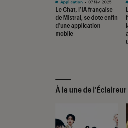
été numérique
•
Application
•
07 fév. 2025
Le Chat, l’IA française
 2026
rançais sont plus
de Mistral, se dote enfin
ds d’IA que les
d’une application
cains
mobile
À la une de
l'Éclaireu