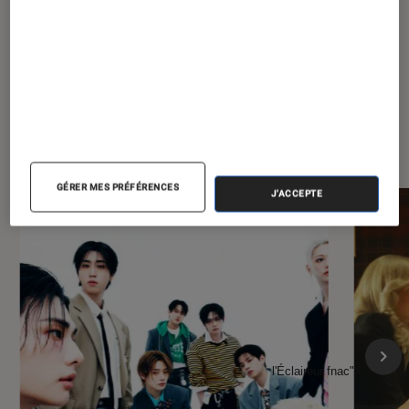
À la une de
VOIR TOUT
l'Éclaireur FNAC
GÉRER MES PRÉFÉRENCES
J'ACCEPTE
l'Éclaireur fnac">