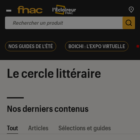
Trouv
De
NOS GUIDES DE L'ÉTÉ
BOICHI : L'EXPO VIRTUELLE
Le cercle littéraire
Nos derniers contenus
Tout
Articles
Sélections et guides