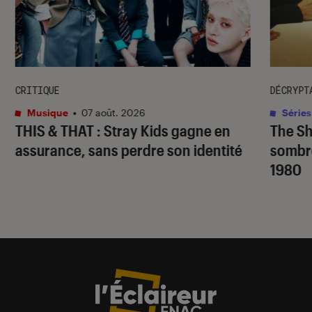
CRITIQUE
DÉCRYPT
Musique
•
07 août. 2026
Séries
THIS & THAT
: Stray Kids gagne en
The S
assurance, sans perdre son identité
sombr
1980