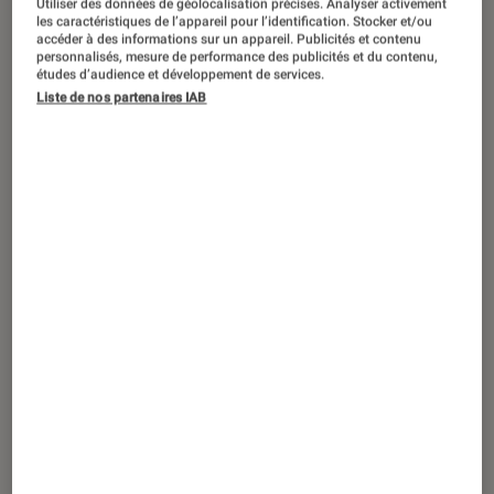
Utiliser des données de géolocalisation précises. Analyser activement
ARTICLE
les caractéristiques de l’appareil pour l’identification. Stocker et/ou
accéder à des informations sur un appareil. Publicités et contenu
Livres / BD
•
19 mar. 2019
personnalisés, mesure de performance des publicités et du contenu,
Jean-Claude Grumberg : l’Amour fait que
études d’audience et développement de services.
Liste de nos partenaires IAB
la vie continue