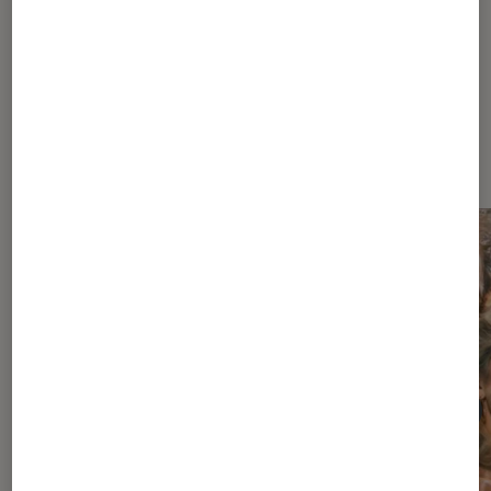
À la une de
VOIR TOUT
l'Éclaireur FNAC
l'Éclaireur fnac">