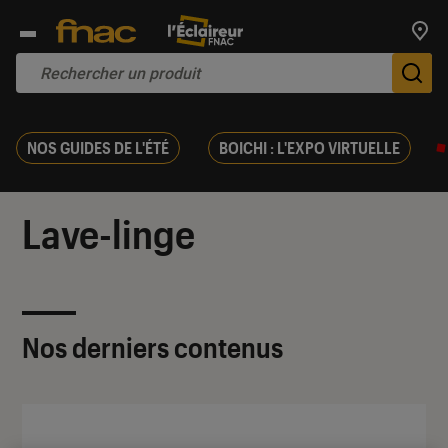
Trouv
De
NOS GUIDES DE L'ÉTÉ
BOICHI : L'EXPO VIRTUELLE
Lave-linge
Nos derniers contenus