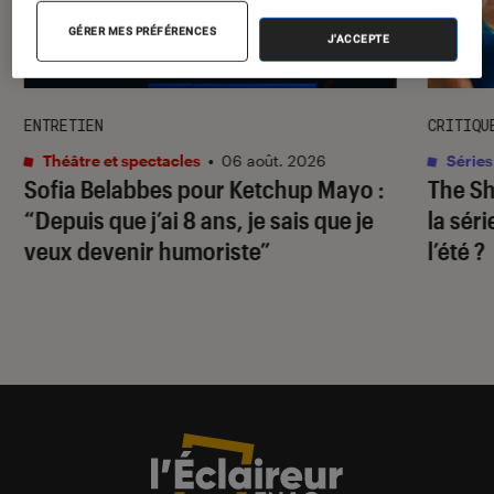
GÉRER MES PRÉFÉRENCES
J'ACCEPTE
ENTRETIEN
CRITIQU
Théâtre et spectacles
•
06 août. 2026
Séries
Sofia Belabbes pour
Ketchup Mayo
:
The S
“Depuis que j’ai 8 ans, je sais que je
la sér
veux devenir humoriste”
l’été ?