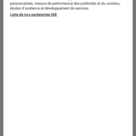
SÉLECTION
personnalisés, mesure de performance des publicités et du contenu,
études d’audience et développement de services.
Mangas
•
08 août. 2025
Liste de nos partenaires IAB
Les meilleurs mangas d’horreur et
thrillers psychologiques