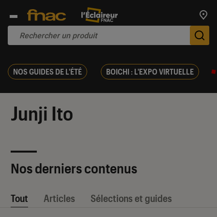
Trouv
De
NOS GUIDES DE L'ÉTÉ
BOICHI : L'EXPO VIRTUELLE
Junji Ito
Nos derniers contenus
Tout
Articles
Sélections et guides