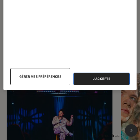
À la une de
VOIR TOUT
l'Éclaireur FNAC
GÉRER MES PRÉFÉRENCES
J'ACCEPTE
l'Éclaireur fnac">