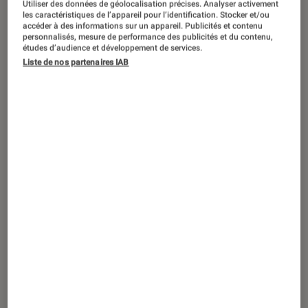
Utiliser des données de géolocalisation précises. Analyser activement
ARTICLE
les caractéristiques de l’appareil pour l’identification. Stocker et/ou
accéder à des informations sur un appareil. Publicités et contenu
Jeux vidéo
•
26 juil. 2021
personnalisés, mesure de performance des publicités et du contenu,
Rayman : tout savoir sur la mascotte
études d’audience et développement de services.
Liste de nos partenaires IAB
d’Ubisoft