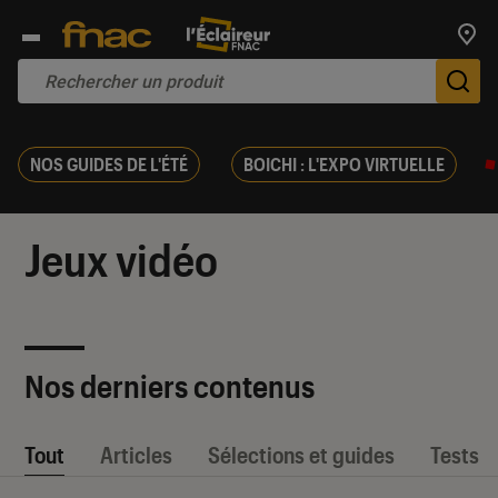
Trouv
De
NOS GUIDES DE L'ÉTÉ
BOICHI : L'EXPO VIRTUELLE
Jeux vidéo
Nos derniers contenus
Tout
Articles
Sélections et guides
Tests