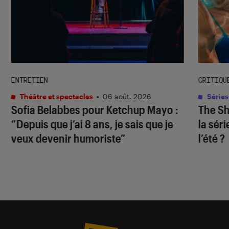
ENTRETIEN
CRITIQU
Théâtre et spectacles
•
06 août. 2026
Séries
Sofia Belabbes pour
Ketchup Mayo
:
The S
“Depuis que j’ai 8 ans, je sais que je
la sér
veux devenir humoriste”
l’été ?