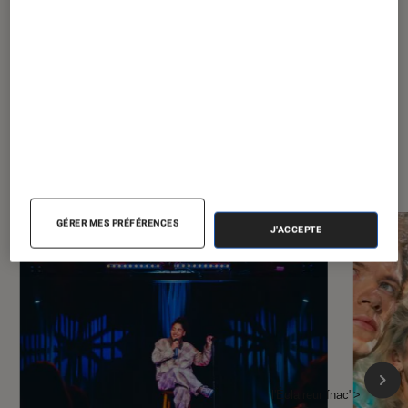
À la une de
VOIR TOUT
l'Éclaireur FNAC
GÉRER MES PRÉFÉRENCES
J'ACCEPTE
l'Éclaireur fnac">