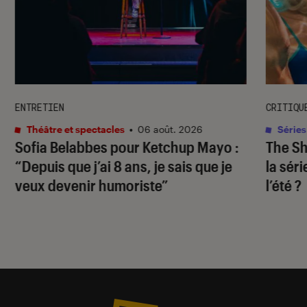
ENTRETIEN
CRITIQU
Théâtre et spectacles
•
06 août. 2026
Séries
Sofia Belabbes pour
Ketchup Mayo
:
The S
“Depuis que j’ai 8 ans, je sais que je
la sér
veux devenir humoriste”
l’été ?