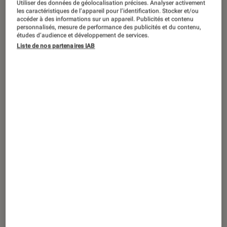
Utiliser des données de géolocalisation précises. Analyser activement
ACTU
les caractéristiques de l’appareil pour l’identification. Stocker et/ou
accéder à des informations sur un appareil. Publicités et contenu
iPhone
•
25 juil. 2025
personnalisés, mesure de performance des publicités et du contenu,
iOS 26, macOS 26 et iPadOS 26 : les bêta
études d’audience et développement de services.
Liste de nos partenaires IAB
publiques sont disponibles !