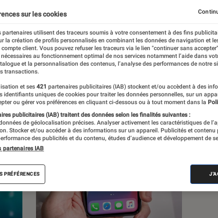
Continu
rences sur les cookies
s
 partenaires utilisent des traceurs soumis à votre consentement à des fins publicita
r la création de profils personnalisés en combinant les données de navigation et l
e compte client. Vous pouvez refuser les traceurs via le lien "continuer sans accepter"
Sélections et guides
Tests
 nécessaires au fonctionnement optimal de nos services notamment l’aide dans vot
atalogue et la personnalisation des contenus, l’analyse des performances de notre si
s transactions.
isation et ses
421
partenaires publicitaires (IAB) stockent et/ou accèdent à des inf
es identifiants uniques de cookies pour traiter les données personnelles, sur un appa
pter ou gérer vos préférences en cliquant ci-dessous ou à tout moment dans la
Poli
res publicitaires (IAB) traitent des données selon les finalités suivantes :
 données de géolocalisation précises. Analyser activement les caractéristiques de l’
tion. Stocker et/ou accéder à des informations sur un appareil. Publicités et contenu
erformance des publicités et du contenu, études d’audience et développement de se
s partenaires IAB
S PRÉFÉRENCES
J'