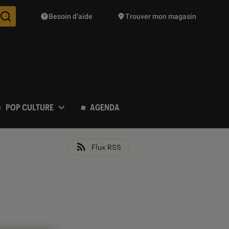
Besoin d’aide
Trouver mon magasin
Des suggestions de produits vont vous être proposées pendant vo
POP CULTURE
AGENDA
Flux RSS