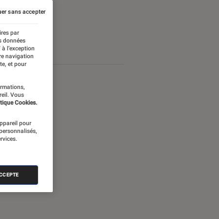
er sans accepter
ires par
es données
 à l’exception
re navigation
te, et pour
ormations,
reil. Vous
tique Cookies.
appareil pour
 personnalisés,
rvices.
ACCEPTE