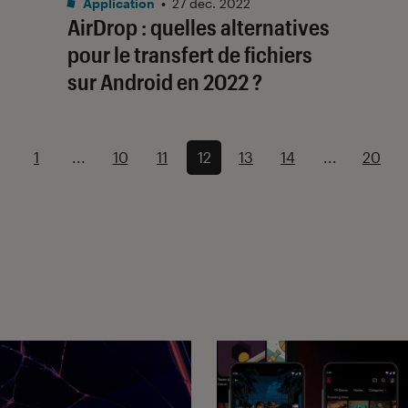
Application
•
27 déc. 2022
AirDrop : quelles alternatives
pour le transfert de fichiers
sur Android en 2022 ?
1
...
10
11
12
13
14
...
20