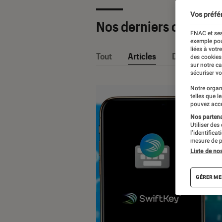
Vos préfé
Nos derniers contenu
FNAC et ses
exemple pou
liées à votr
Tout
Articles
Dossiers
des cookies
sur notre c
sécuriser vo
Notre organ
telles que l
pouvez acce
Nos partenai
Utiliser des
l’identifica
mesure de p
Liste de no
GÉRER ME