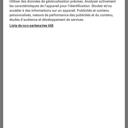
Utiliser des données de géolocalisation précises. Analyser activement
ACTU
les caractéristiques de l’appareil pour l’identification. Stocker et/ou
accéder à des informations sur un appareil. Publicités et contenu
iPhone
•
29 jan. 2024
personnalisés, mesure de performance des publicités et du contenu,
iOS 18 : ceci est une révolution ? Apple à
études d’audience et développement de services.
Liste de nos partenaires IAB
l’aube d’une mise à jour historique