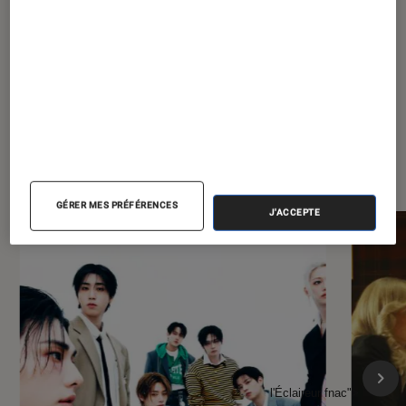
À la une de
VOIR TOUT
l'Éclaireur FNAC
GÉRER MES PRÉFÉRENCES
J'ACCEPTE
l'Éclaireur fnac">