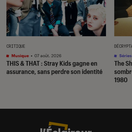
CRITIQUE
DÉCRYPT
Musique
•
07 août. 2026
Séries
THIS & THAT
: Stray Kids gagne en
The S
assurance, sans perdre son identité
sombr
1980