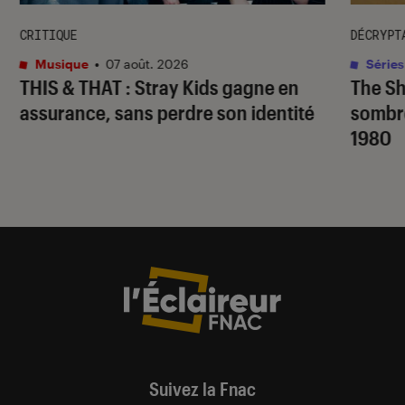
CRITIQUE
DÉCRYPT
Musique
•
07 août. 2026
Séries
THIS & THAT
: Stray Kids gagne en
The S
assurance, sans perdre son identité
sombr
1980
Suivez la Fnac