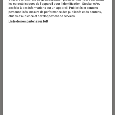
DÉCRYPTAGE
les caractéristiques de l’appareil pour l’identification. Stocker et/ou
accéder à des informations sur un appareil. Publicités et contenu
Jeux vidéo
•
11 déc. 2025
personnalisés, mesure de performance des publicités et du contenu,
Choisir une console de jeux pour Noël :
études d’audience et développement de services.
Liste de nos partenaires IAB
suivez le guide