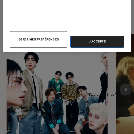
À la une de
VOIR TOUT
l'Éclaireur FNAC
GÉRER MES PRÉFÉRENCES
J'ACCEPTE
l'Éclaireur fnac">