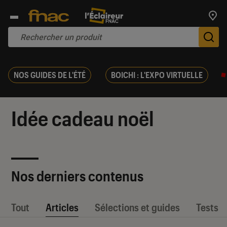
Trouv
De
NOS GUIDES DE L'ÉTÉ
BOICHI : L'EXPO VIRTUELLE
Idée cadeau noël
Nos derniers contenus
Tout
Articles
Sélections et guides
Tests