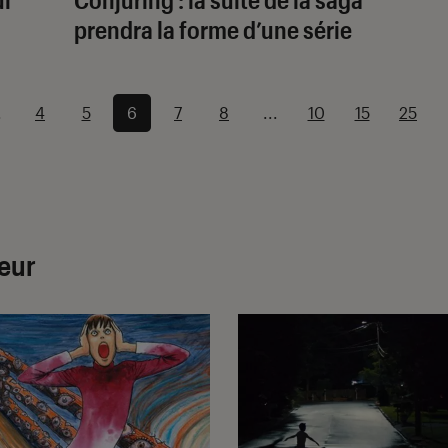
prendra la forme d’une série
.
4
5
6
7
8
...
10
15
25
reur