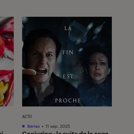
ACTU
Séries
•
11 sep. 2025
ui
Conjuring
: la suite de la saga