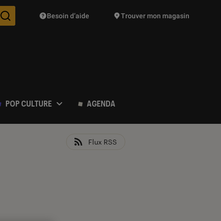
Besoin d’aide
Trouver mon magasin
Des suggestions de produits vont vous être proposées pendant vo
POP CULTURE
AGENDA
Flux RSS