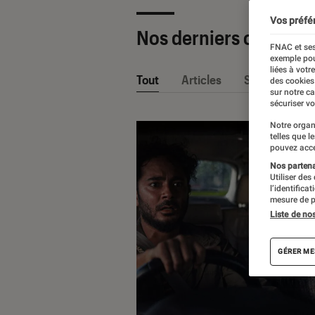
Vos préfé
Nos derniers contenu
FNAC et ses
exemple pou
liées à votr
Tout
Articles
Sélections et
des cookies
sur notre c
sécuriser vo
Notre organ
telles que l
pouvez acce
Nos partenai
Utiliser des
l’identifica
mesure de p
Liste de no
GÉRER ME