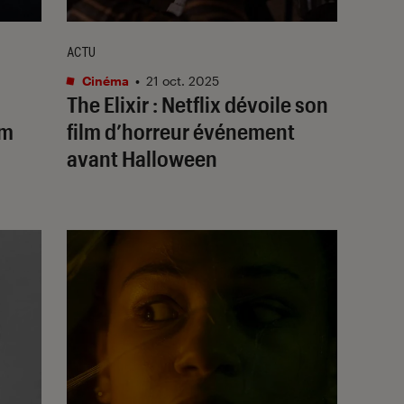
ACTU
Cinéma
•
21 oct. 2025
The Elixir
: Netflix dévoile son
lm
film d’horreur événement
avant Halloween