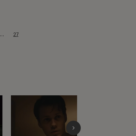
...
27