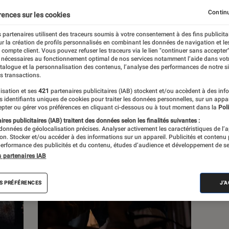
Continu
rences sur les cookies
s
 partenaires utilisent des traceurs soumis à votre consentement à des fins publicita
r la création de profils personnalisés en combinant les données de navigation et l
e compte client. Vous pouvez refuser les traceurs via le lien "continuer sans accepter"
 guides
 nécessaires au fonctionnement optimal de nos services notamment l’aide dans vot
atalogue et la personnalisation des contenus, l’analyse des performances de notre si
s transactions.
isation et ses
421
partenaires publicitaires (IAB) stockent et/ou accèdent à des inf
es identifiants uniques de cookies pour traiter les données personnelles, sur un appa
pter ou gérer vos préférences en cliquant ci-dessous ou à tout moment dans la
Poli
res publicitaires (IAB) traitent des données selon les finalités suivantes :
 données de géolocalisation précises. Analyser activement les caractéristiques de l’
tion. Stocker et/ou accéder à des informations sur un appareil. Publicités et contenu
erformance des publicités et du contenu, études d’audience et développement de se
s partenaires IAB
S PRÉFÉRENCES
J'