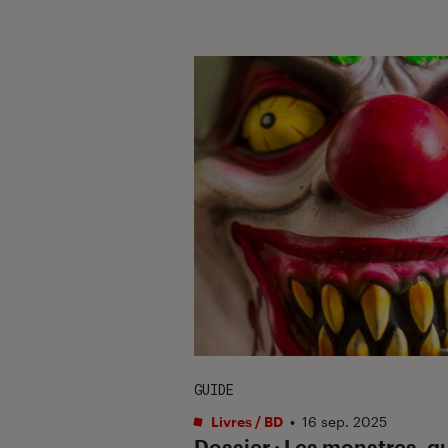
GUIDE
Livres / BD
•
16 sep. 2025
Dossier : Les monstres, q