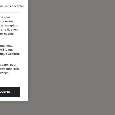
er sans accepter
ires par
es données
 à l’exception
re navigation
te, et pour
ormations,
reil. Vous
tique Cookies.
appareil pour
 personnalisés,
rvices.
ACCEPTE