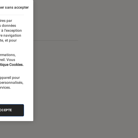
er sans accepter
ires par
es données
 à l’exception
re navigation
te, et pour
ormations,
reil. Vous
tique Cookies.
appareil pour
 personnalisés,
rvices.
ACCEPTE