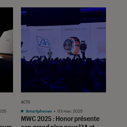
ACTU
025
Smartphones
•
03 mar. 2025
MWC 2025 : Honor présente
teurs
son grand plan pour l’IA et