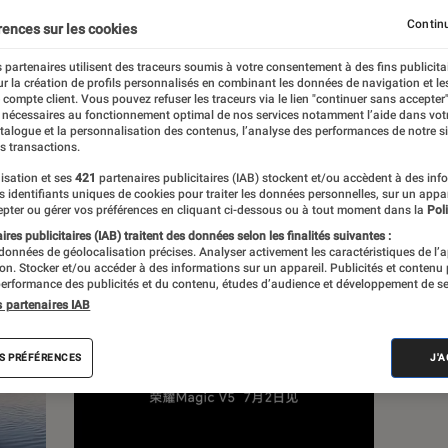
Continu
rences sur les cookies
s
 partenaires utilisent des traceurs soumis à votre consentement à des fins publicita
r la création de profils personnalisés en combinant les données de navigation et l
e compte client. Vous pouvez refuser les traceurs via le lien "continuer sans accepter"
duits
 nécessaires au fonctionnement optimal de nos services notamment l’aide dans vot
atalogue et la personnalisation des contenus, l’analyse des performances de notre si
s transactions.
isation et ses
421
partenaires publicitaires (IAB) stockent et/ou accèdent à des inf
es identifiants uniques de cookies pour traiter les données personnelles, sur un appa
pter ou gérer vos préférences en cliquant ci-dessous ou à tout moment dans la
Poli
res publicitaires (IAB) traitent des données selon les finalités suivantes :
 données de géolocalisation précises. Analyser activement les caractéristiques de l’
tion. Stocker et/ou accéder à des informations sur un appareil. Publicités et contenu
erformance des publicités et du contenu, études d’audience et développement de se
s partenaires IAB
S PRÉFÉRENCES
J'