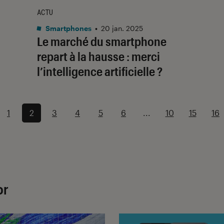
ACTU
Smartphones
•
20 jan. 2025
Le marché du smartphone
repart à la hausse : merci
l’intelligence artificielle ?
1
2
3
4
5
6
...
10
15
16
or