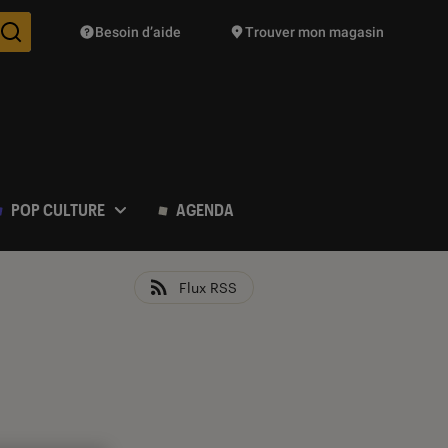
Besoin d’aide
Trouver mon magasin
Des suggestions de produits vont vous être proposées pendant vo
POP CULTURE
AGENDA
Flux RSS