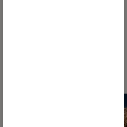
ARTICLE
Cinéma
•
19 fév. 2019
Karl Lagerfeld au bout du podium
Les plus lus dans Haute couture