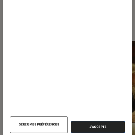
À la une de
VOIR TOUT
l'Éclaireur FNAC
l'Éclaireur fnac">
GÉRER MES PRÉFÉRENCES
J'ACCEPTE