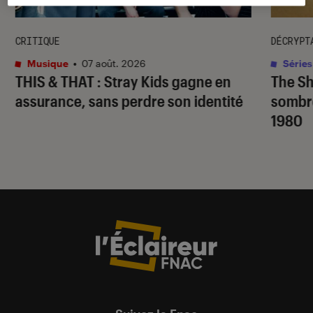
CRITIQUE
DÉCRYPT
Musique
•
07 août. 2026
Séries
THIS & THAT
: Stray Kids gagne en
The S
assurance, sans perdre son identité
sombr
1980