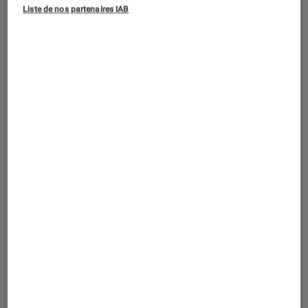
ACTU
Liste de nos partenaires IAB
Séries
•
15 jan. 2025
Made in France
: que vaut la nouvelle
série de France 2 ?