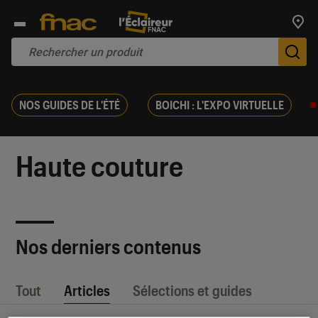
Trouv
De
NOS GUIDES DE L'ÉTÉ
BOICHI : L'EXPO VIRTUELLE
Haute couture
Nos derniers contenus
Tout
Articles
Sélections et guides