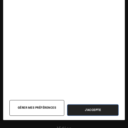
Nos contenus
Nos flux RSS
Articles
Tests
Dossiers
Sélections et guides
Agenda
GÉRER MES PRÉFÉRENCES
J'ACCEPTE
Podcasts