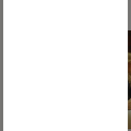
À la une de
VOIR TOUT
l'Éclaireur FNAC
l'Éclaireur fnac">