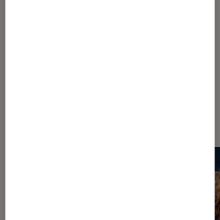
SÉLECTION
Cinéma
•
18 avr. 2024
Les meilleurs films à propos de la mode
Les plus lus dans Haute couture