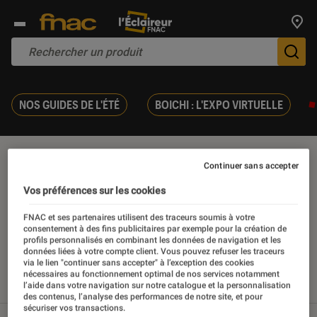
Trouv
De
NOS GUIDES DE L'ÉTÉ
BOICHI : L'EXPO VIRTUELLE
Haute couture
Continuer sans accepter
Vos préférences sur les cookies
FNAC et ses partenaires utilisent des traceurs soumis à votre
consentement à des fins publicitaires par exemple pour la création de
Nos derniers contenus
profils personnalisés en combinant les données de navigation et les
données liées à votre compte client. Vous pouvez refuser les traceurs
via le lien "continuer sans accepter" à l’exception des cookies
nécessaires au fonctionnement optimal de nos services notamment
l’aide dans votre navigation sur notre catalogue et la personnalisation
Tout
Articles
Sélections et guides
des contenus, l’analyse des performances de notre site, et pour
sécuriser vos transactions.